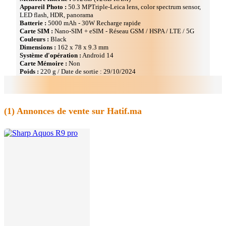
Appareil Photo :
50.3 MPTriple-Leica lens, color spectrum sensor,
LED flash, HDR, panorama
Batterie :
5000 mAh - 30W Recharge rapide
Carte SIM :
Nano-SIM + eSIM - Réseau GSM / HSPA / LTE / 5G
Couleurs :
Black
Dimensions :
162 x 78 x 9.3 mm
Système d'opération :
Android 14
Carte Mémoire :
Non
Poids :
220 g / Date de sortie : 29/10/2024
(1)
Annonces de vente sur Hatif.ma