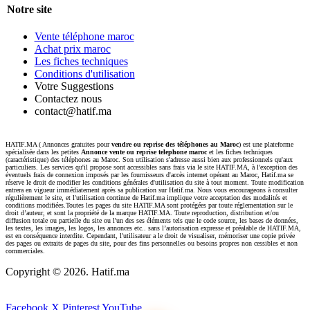
Notre site
Vente téléphone maroc
Achat prix maroc
Les fiches techniques
Conditions d'utilisation
Votre Suggestions
Contactez nous
contact@hatif.ma
HATIF.MA ( Annonces gratuites pour
vendre ou reprise des téléphones au Maroc
) est une plateforme
spécialisée dans les petites
Annonce vente ou reprise telephone maroc
et les fiches techniques
(caractéristique) des téléphones au Maroc. Son utilisation s'adresse aussi bien aux professionnels qu'aux
particuliers. Les services qu'il propose sont accessibles sans frais via le site HATIF.MA, à l'exception des
éventuels frais de connexion imposés par les fournisseurs d'accès internet opérant au Maroc, Hatif.ma se
réserve le droit de modifier les conditions générales d'utilisation du site à tout moment. Toute modification
entrera en vigueur immédiatement après sa publication sur Hatif.ma. Nous vous encourageons à consulter
régulièrement le site, et l'utilisation continue de Hatif.ma implique votre acceptation des modalités et
conditions modifiées.Toutes les pages du site HATIF.MA sont protégées par toute réglementation sur le
droit d’auteur, et sont la propriété de la marque HATIF.MA. Toute reproduction, distribution et/ou
diffusion totale ou partielle du site ou l'un des ses éléments tels que le code source, les bases de données,
les textes, les images, les logos, les annonces etc.. sans l’autorisation expresse et préalable de HATIF.MA,
est en conséquence interdite. Cependant, l'utilisateur a le droit de visualiser, mémoriser une copie privée
des pages ou extraits de pages du site, pour des fins personnelles ou besoins propres non cessibles et non
commerciales.
Copyright ©
2026. Hatif.ma
Facebook
X
Pinterest
YouTube