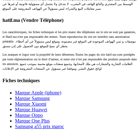
الوسيط بين المشتري والبائع للهاتف في المغرب. لا يتدخل ولا يتحمل أي مسؤولية قانونية أو غيرها عن
سير معاملات البيع والشراء، ليس مسؤولاً عن الهواتف المعروضة على الموقع.
hatif.ma (Vendre Téléphone)
Les caractéristiques, les fiches techniques et les prix maroc des téléphones sur le site ne sont pas garanties,
et Hatif.ma n'est pas responsable des erreurs. Toute reproduction du site est interdite sans autorisation
préalable. موصفات و ثمن الهواتف الموجودة في الموقع غير مضمونة، وموقع ليس مسؤولاً عن أي أخطاء.
يحظر أي نسخ للموقع دون الحصول على إذن مسبق.
Les marques et logos sont la propriété de leurs détenteurs.Toutes les pages du site hatif.ma sont protégées
par toute réglementation sur le droit d’auteur, et notre site n’est pas responsable des produits proposés dans
les annonces. العلامات التجارية والشعارات هي ملك لأصحابها، وجميع صفحات موقع محمية بموجب جميع
لوائح حقوق النشر، وموقعنا غير مسؤول عن المنتجات المعروضة في الإعلانات.
Fiches techniques
Marque Apple (iphone)
Marque Samsung
Marque Xiaomi
Marque Huawei
Marque Oppo
Marque One Plus
Samsung a55 prix maroc