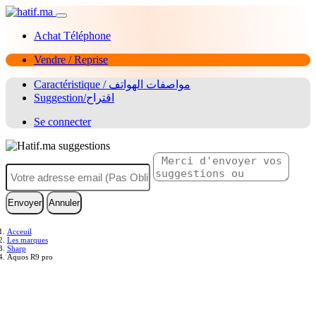
Achat Téléphone
Vendre / Reprise
Caractéristique / مواصفات الهواتف
Suggestion/اقتراح
Se connecter
Envoyer
Annuler
Acceuil
Les marques
Sharp
Aquos R9 pro