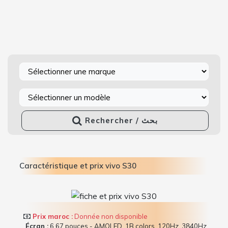
Rechercher / بحث
Caractéristique et prix vivo S30
Prix maroc :
Donnée non disponible
Écran :
6.67 pouces - AMOLED, 1B colors, 120Hz, 3840Hz