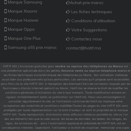
Marque Samsung
Achat prix maroc
Marque Xiaomi
Les fiches techniques
Marque Huawei
Conditions d'utilisation
Marque Oppo
Votre Suggestions
Marque One Plus
Contactez nous
Samsung a55 prix maroc
contact@hatif.ma
HATIF.MA ( Annonces gratuites pour
vendre ou reprise des téléphones au Maroc
) est
une plateforme spécialisée dans les petites
Annonce vente ou reprise telephone maroc
et
les fiches techniques (caractéristique) des téléphones au Maroc. Son utilisation s'adresse
aussi bien aux professionnels qu'aux particuliers. Les services qu'il propose sont accessibles
sans frais via le site HATIF.MA, à l'exception des éventuels frais de connexion imposés par les
fournisseurs d'accès internet opérant au Maroc, Hatif.ma se réserve le droit de modifier les
conditions générales d'utilisation du site à tout moment. Toute modification entrera en
vigueur immédiatement après sa publication sur Hatif.ma. Nous vous encourageons à
consulter régulièrement le site, et l'utilisation continue de Hatif.ma implique votre
acceptation des modalités et conditions modifiées.Toutes les pages du site HATIF.MA sont
protégées par toute réglementation sur le droit d’auteur, et sont la propriété de la marque
HATIF.MA. Toute reproduction, distribution et/ou diffusion totale ou partielle du site ou l'un
des ses éléments tels que le code source, les bases de données, les textes, les images, les
logos, les annonces etc.. sans l’autorisation expresse et préalable de HATIF.MA, est en
conséquence interdite. Cependant, l'utilisateur a le droit de visualiser, mémoriser une copie