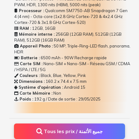
PWM, HDR, 1300 nits (HBM), 5000 nits (peak)
Processeur :
Qualcomm SM7750-AB Snapdragon 7 Gen
4 (4 nm) - Octa-core (1x2.8 GHz Cortex-720 & 4x2.4 GHz
Cortex-720 & 3x1.8 GHz Cortex-520)
RAM :
12GB, 16GB
Mémoire interne :
256GB (12GB RAM), 512GB (12GB
RAM), 512GB (16GB RAM)
Appareil Photo :
50 MP, Triple-Ring-LED flash, panorama,
HDR
Batterie :
6500 mAh - 90W Recharge rapide
Carte SIM :
Nano-SIM + Nano-SIM - Réseau GSM / CDMA
/ HSPA / LTE / 5G
Couleurs :
Black, Blue, Yellow, Pink
Dimensions :
160.2 x 74.4 x 7.5 mm
Système d'opération :
Android 15
Carte Mémoire :
Non
Poids :
192 g / Date de sortie : 29/05/2025
Tous les prix / جميع الأثمنة