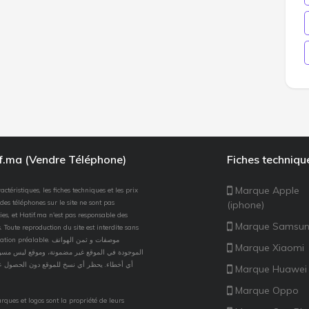
if.ma (Vendre Téléphone)
Fiches techniqu
Marque Apple
actéristiques, les fiches techniques et les prix
des téléphones sur le site ne sont pas
(iphone)
ies, et Hatif.ma n'est pas responsable des
Marque Samsu
. Toute reproduction du site est interdite sans
 préalable. موصفات و ثمن الهواتف
Marque Xiaomi
الموجودة في الموقع غير مضمونة، وموقع ليس مسؤو
أي أخطاء. يحظر أي نسخ للموقع دون الحصول ع
Marque Huawei
Marque Oppo
rques et logos sont la propriété de leurs