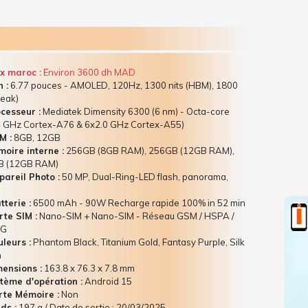
x maroc :
Environ 3600 dh MAD
 :
6.77 pouces - AMOLED, 120Hz, 1300 nits (HBM), 1800
peak)
cesseur :
Mediatek Dimensity 6300 (6 nm) - Octa-core
4 GHz Cortex-A76 & 6x2.0 GHz Cortex-A55)
M :
8GB, 12GB
oire interne :
256GB (8GB RAM), 256GB (12GB RAM),
B (12GB RAM)
areil Photo :
50 MP, Dual-Ring-LED flash, panorama,
terie :
6500 mAh - 90W Recharge rapide 100% in 52 min
te SIM :
Nano-SIM + Nano-SIM - Réseau GSM / HSPA /
5G
leurs :
Phantom Black, Titanium Gold, Fantasy Purple, Silk
n
ensions :
163.8 x 76.3 x 7.8 mm
tème d'opération :
Android 15
te Mémoire :
Non
ds :
197 g / Date de sortie : 20/03/2025