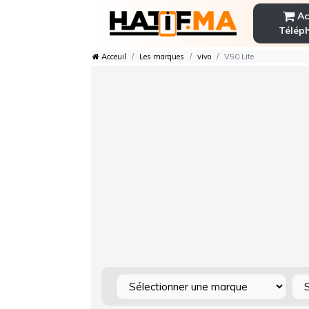
Ac
Télép
Acceuil
Les marques
vivo
V50 Lite