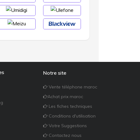
es
Notre site
Vente téléphone maroc
Achat prix maroc
ng
Les fiches techniques
Conditions d'utilisation
Votre Suggestions
Contactez nous