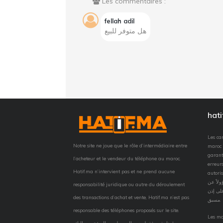
Les commentaires :
fellah adil
هل متوفر للبيع
hat
Les car
Notre site ne joue que le rôle d’intermédiaire entre
maroc 
garant
l’acheteur et le vendeur du téléphone au maroc.
erreurs
Hatif.ma n’intervient pas et ne prend aucune
autorisation
لاً عن
responsabilité juridique ou autre du déroulement
لى إذن
des transactions d’achat et vente, Hatif.ma n’est pas
مسبق.
responsable des téléphones proposés sur le site.
Les ma