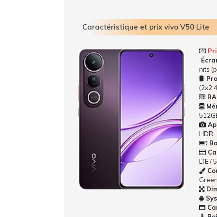
Caractéristique et prix vivo V50 Lite
Pri
Écran
nits (
Pro
(2x2.
RA
Mém
512G
App
HDR
Bat
Car
LTE / 
Cou
Gree
Dim
Sys
Car
Poi