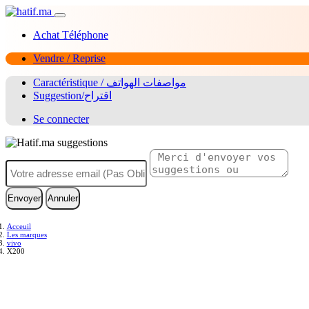
Achat Téléphone
Vendre / Reprise
Caractéristique / مواصفات الهواتف
Suggestion/اقتراح
Se connecter
Envoyer
Annuler
Acceuil
Les marques
vivo
X200