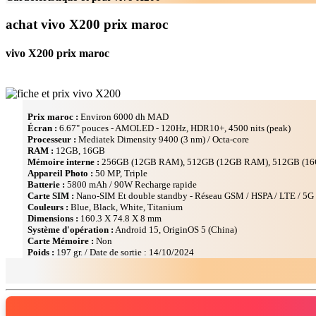
achat vivo X200 prix maroc
vivo X200 prix maroc
Prix maroc :
Environ 6000 dh MAD
Écran :
6.67" pouces - AMOLED - 120Hz, HDR10+, 4500 nits (peak)
Processeur :
Mediatek Dimensity 9400 (3 nm) / Octa-core
RAM :
12GB, 16GB
Mémoire interne :
256GB (12GB RAM), 512GB (12GB RAM), 512GB (1
Appareil Photo :
50 MP, Triple
Batterie :
5800 mAh / 90W Recharge rapide
Carte SIM :
Nano-SIM Et double standby - Réseau GSM / HSPA / LTE / 5G
Couleurs :
Blue, Black, White, Titanium
Dimensions :
160.3 Х 74.8 Х 8 mm
Système d'opération :
Android 15, OriginOS 5 (China)
Carte Mémoire :
Non
Poids :
197 gr. / Date de sortie : 14/10/2024