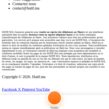
Contactez nous
contact@hatif.ma
HATIF.MA ( Annonces gratuites pour
vendre ou reprise des téléphones au Maroc
) est une plateforme
spécialisée dans les petites
Annonce vente ou reprise telephone maroc
et les fiches techniques
(caractéristique) des téléphones au Maroc. Son utilisation s'adresse aussi bien aux professionnels qu'aux
particuliers. Les services qu'il propose sont accessibles sans frais via le site HATIF.MA, à l'exception des
éventuels frais de connexion imposés par les fournisseurs d'accès internet opérant au Maroc, Hatif.ma se
réserve le droit de modifier les conditions générales d'utilisation du site à tout moment. Toute modification
entrera en vigueur immédiatement après sa publication sur Hatif.ma. Nous vous encourageons à consulter
régulièrement le site, et l'utilisation continue de Hatif.ma implique votre acceptation des modalités et
conditions modifiées.Toutes les pages du site HATIF.MA sont protégées par toute réglementation sur le
droit d’auteur, et sont la propriété de la marque HATIF.MA. Toute reproduction, distribution et/ou
diffusion totale ou partielle du site ou l'un des ses éléments tels que le code source, les bases de données,
les textes, les images, les logos, les annonces etc.. sans l’autorisation expresse et préalable de HATIF.MA,
est en conséquence interdite. Cependant, l'utilisateur a le droit de visualiser, mémoriser une copie privée
des pages ou extraits de pages du site, pour des fins personnelles ou besoins propres non cessibles et non
commerciales.
Copyright ©
2026. Hatif.ma
Facebook
X
Pinterest
YouTube
Vendre