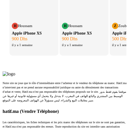
Houssam
Houssam
Zoubai
H
H
Z
Apple iPhone XS
Apple iPhone XS
Apple iP
900 Dhs
900 Dhs
500 Dhs
il y a 1 semaine
il y a 1 semaine
il y a 1 sema
Notre site ne joue que le rôle d’intermédiaire entre l’acheteur et le vendeur du téléphone au maroc. Hatif.ma
n’intervient pas et ne prend aucune responsabilité juridique ou autre du déroulement des transactions
d’achat et vente, Hatif.ma n’est pas responsable des téléphones proposés sur le site. موقعنا يقوم فقط بدور
الوسيط بين المشتري والبائع للهاتف في المغرب. لا يتدخل ولا يتحمل أي مسؤولية قانونية أو غيرها عن
سير معاملات البيع والشراء، ليس مسؤولاً عن الهواتف المعروضة على الموقع.
hatif.ma (Vendre Téléphone)
Les caractéristiques, les fiches techniques et les prix maroc des téléphones sur le site ne sont pas garanties,
et Hatif.ma n'est pas responsable des erreurs. Toute reproduction du site est interdite sans autorisation