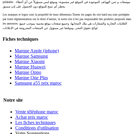
préalable. موصفات و ثمن الهواتف الموجودة في الموقع غير مضمونة، وموقع ليس مسؤولاً عن أي أخطاء.
يحظر أي نسخ للموقع دون الحصول على إذن مسبق.
Les marques et logos sont la propriété de leurs détenteurs.Toutes les pages du site hatif.ma sont protégées
par toute réglementation sur le droit d’auteur, et notre site n’est pas responsable des produits proposés dans
les annonces. العلامات التجارية والشعارات هي ملك لأصحابها، وجميع صفحات موقع محمية بموجب جميع
لوائح حقوق النشر، وموقعنا غير مسؤول عن المنتجات المعروضة في الإعلانات.
Fiches techniques
Marque Apple (iphone)
Marque Samsung
Marque Xiaomi
Marque Huawei
Marque Oppo
Marque One Plus
Samsung a55 prix maroc
Notre site
Vente téléphone maroc
Achat prix maroc
Les fiches techniques
Conditions d'utilisation
Votre Suggestions