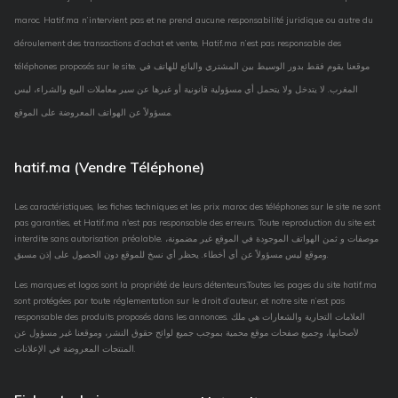
maroc. Hatif.ma n’intervient pas et ne prend aucune responsabilité juridique ou autre du
déroulement des transactions d’achat et vente, Hatif.ma n’est pas responsable des
téléphones proposés sur le site. موقعنا يقوم فقط بدور الوسيط بين المشتري والبائع للهاتف في
المغرب. لا يتدخل ولا يتحمل أي مسؤولية قانونية أو غيرها عن سير معاملات البيع والشراء، ليس
مسؤولاً عن الهواتف المعروضة على الموقع.
hatif.ma (Vendre Téléphone)
Les caractéristiques, les fiches techniques et les prix maroc des téléphones sur le site ne sont
pas garanties, et Hatif.ma n'est pas responsable des erreurs. Toute reproduction du site est
interdite sans autorisation préalable. موصفات و ثمن الهواتف الموجودة في الموقع غير مضمونة،
وموقع ليس مسؤولاً عن أي أخطاء. يحظر أي نسخ للموقع دون الحصول على إذن مسبق.
Les marques et logos sont la propriété de leurs détenteurs.Toutes les pages du site hatif.ma
sont protégées par toute réglementation sur le droit d’auteur, et notre site n’est pas
responsable des produits proposés dans les annonces. العلامات التجارية والشعارات هي ملك
لأصحابها، وجميع صفحات موقع محمية بموجب جميع لوائح حقوق النشر، وموقعنا غير مسؤول عن
المنتجات المعروضة في الإعلانات.