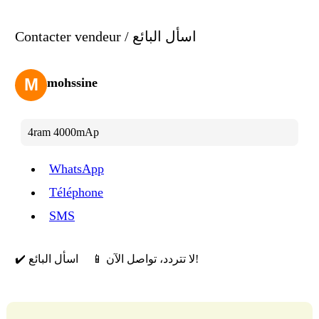
Contacter vendeur / اسأل البائع
M
mohssine
4ram 4000mAp
WhatsApp
Téléphone
SMS
📱 لا تتردد، تواصل الآن!
✔️ اسأل البائع