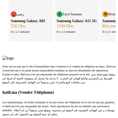
رضى
Zayd Semmar
Mohss
ر
Z
M
Samsung Galaxy A02
Samsung Galaxy A15 5G
Samsung 
250 Dhs
1550 Dhs
Prix non 
il y a 1 semaine
il y a 1 semaine
il y a 1 sema
Notre site ne joue que le rôle d’intermédiaire entre l’acheteur et le vendeur du téléphone au maroc. Hatif.ma
n’intervient pas et ne prend aucune responsabilité juridique ou autre du déroulement des transactions
d’achat et vente, Hatif.ma n’est pas responsable des téléphones proposés sur le site. موقعنا يقوم فقط بدور
الوسيط بين المشتري والبائع للهاتف في المغرب. لا يتدخل ولا يتحمل أي مسؤولية قانونية أو غيرها عن
سير معاملات البيع والشراء، ليس مسؤولاً عن الهواتف المعروضة على الموقع.
hatif.ma (Vendre Téléphone)
Les caractéristiques, les fiches techniques et les prix maroc des téléphones sur le site ne sont pas garanties,
et Hatif.ma n'est pas responsable des erreurs. Toute reproduction du site est interdite sans autorisation
préalable. موصفات و ثمن الهواتف الموجودة في الموقع غير مضمونة، وموقع ليس مسؤولاً عن أي أخطاء.
يحظر أي نسخ للموقع دون الحصول على إذن مسبق.