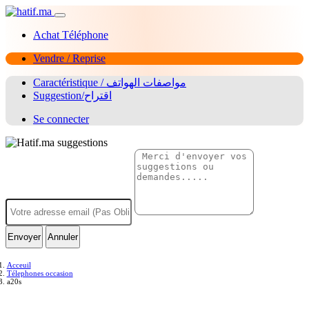
Achat Téléphone
Vendre / Reprise
Caractéristique / مواصفات الهواتف
Suggestion/اقتراح
Se connecter
Envoyer
Annuler
Acceuil
Télephones occasion
a20s