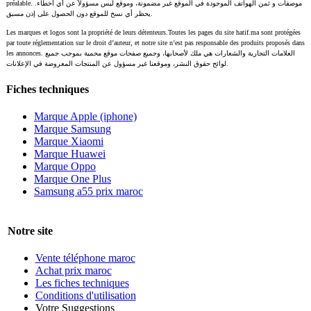
préalable. موصفات و ثمن الهواتف الموجودة في الموقع غير مضمونة، وموقع ليس مسؤولاً عن أي أخطاء.
يحظر أي نسخ للموقع دون الحصول على إذن مسبق.
Les marques et logos sont la propriété de leurs détenteurs.Toutes les pages du site hatif.ma sont protégées
par toute réglementation sur le droit d’auteur, et notre site n’est pas responsable des produits proposés dans
les annonces. العلامات التجارية والشعارات هي ملك لأصحابها، وجميع صفحات موقع محمية بموجب جميع
لوائح حقوق النشر، وموقعنا غير مسؤول عن المنتجات المعروضة في الإعلانات.
Fiches techniques
Marque Apple (iphone)
Marque Samsung
Marque Xiaomi
Marque Huawei
Marque Oppo
Marque One Plus
Samsung a55 prix maroc
Notre site
Vente téléphone maroc
Achat prix maroc
Les fiches techniques
Conditions d'utilisation
Votre Suggestions