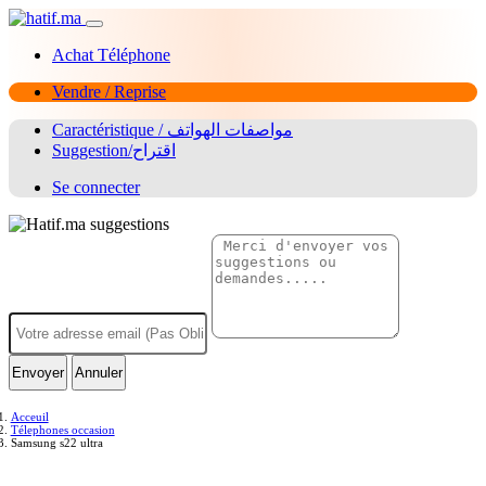
Achat Téléphone
Vendre / Reprise
Caractéristique / مواصفات الهواتف
Suggestion/اقتراح
Se connecter
Envoyer
Annuler
Acceuil
Télephones occasion
Samsung s22 ultra