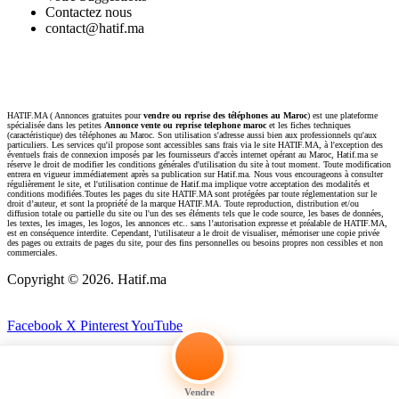
Contactez nous
contact@hatif.ma
HATIF.MA ( Annonces gratuites pour
vendre ou reprise des téléphones au Maroc
) est une plateforme
spécialisée dans les petites
Annonce vente ou reprise telephone maroc
et les fiches techniques
(caractéristique) des téléphones au Maroc. Son utilisation s'adresse aussi bien aux professionnels qu'aux
particuliers. Les services qu'il propose sont accessibles sans frais via le site HATIF.MA, à l'exception des
éventuels frais de connexion imposés par les fournisseurs d'accès internet opérant au Maroc, Hatif.ma se
réserve le droit de modifier les conditions générales d'utilisation du site à tout moment. Toute modification
entrera en vigueur immédiatement après sa publication sur Hatif.ma. Nous vous encourageons à consulter
régulièrement le site, et l'utilisation continue de Hatif.ma implique votre acceptation des modalités et
conditions modifiées.Toutes les pages du site HATIF.MA sont protégées par toute réglementation sur le
droit d’auteur, et sont la propriété de la marque HATIF.MA. Toute reproduction, distribution et/ou
diffusion totale ou partielle du site ou l'un des ses éléments tels que le code source, les bases de données,
les textes, les images, les logos, les annonces etc.. sans l’autorisation expresse et préalable de HATIF.MA,
est en conséquence interdite. Cependant, l'utilisateur a le droit de visualiser, mémoriser une copie privée
des pages ou extraits de pages du site, pour des fins personnelles ou besoins propres non cessibles et non
commerciales.
Copyright ©
2026. Hatif.ma
Facebook
X
Pinterest
YouTube
Vendre