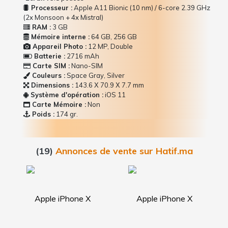
Processeur :
Apple A11 Bionic (10 nm) / 6-core 2.39 GHz
(2x Monsoon + 4x Mistral)
RAM :
3 GB
Mémoire interne :
64 GB, 256 GB
Appareil Photo :
12 MP, Double
Batterie :
2716 mAh
Carte SIM :
Nano-SIM
Couleurs :
Space Gray, Silver
Dimensions :
143.6 Х 70.9 Х 7.7 mm
Système d'opération :
iOS 11
Carte Mémoire :
Non
Poids :
174 gr.
(19)
Annonces de vente sur Hatif.ma