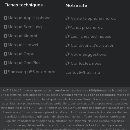
Fiches techniques
Notre site
Marque Apple (iphone)
Vente téléphone maroc
Marque Samsung
Achat prix maroc
Marque Xiaomi
Les fiches techniques
Marque Huawei
Conditions d'utilisation
Marque Oppo
Votre Suggestions
Marque One Plus
Contactez nous
Samsung a55 prix maroc
contact@hatif.ma
HATIF.MA ( Annonces gratuites pour
vendre ou reprise des téléphones au Maroc
) est
une plateforme spécialisée dans les petites
Annonce vente ou reprise telephone maroc
et
les fiches techniques (caractéristique) des téléphones au Maroc. Son utilisation s'adresse
aussi bien aux professionnels qu'aux particuliers. Les services qu'il propose sont accessibles
sans frais via le site HATIF.MA, à l'exception des éventuels frais de connexion imposés par les
fournisseurs d'accès internet opérant au Maroc, Hatif.ma se réserve le droit de modifier les
conditions générales d'utilisation du site à tout moment. Toute modification entrera en
vigueur immédiatement après sa publication sur Hatif.ma. Nous vous encourageons à
consulter régulièrement le site, et l'utilisation continue de Hatif.ma implique votre
acceptation des modalités et conditions modifiées.Toutes les pages du site HATIF.MA sont