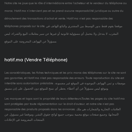
Notre site ne joue que le rôle d’intermédiaire entre l’acheteur et le vendeur du téléphone au
maroc. Hatif.ma n’intervient pas et ne prend aucune responsabilité juridique ou autre du
déroulement des transactions d’achat et vente, Hatif.ma n’est pas responsable des
téléphones proposés sur le site. موقعنا يقوم فقط بدور الوسيط بين المشتري والبائع للهاتف في
المغرب. لا يتدخل ولا يتحمل أي مسؤولية قانونية أو غيرها عن سير معاملات البيع والشراء، ليس
مسؤولاً عن الهواتف المعروضة على الموقع.
hatif.ma (Vendre Téléphone)
Les caractéristiques, les fiches techniques et les prix maroc des téléphones sur le site ne sont
pas garanties, et Hatif.ma n'est pas responsable des erreurs. Toute reproduction du site est
interdite sans autorisation préalable. موصفات و ثمن الهواتف الموجودة في الموقع غير مضمونة،
وموقع ليس مسؤولاً عن أي أخطاء. يحظر أي نسخ للموقع دون الحصول على إذن مسبق.
Les marques et logos sont la propriété de leurs détenteurs.Toutes les pages du site hatif.ma
sont protégées par toute réglementation sur le droit d’auteur, et notre site n’est pas
responsable des produits proposés dans les annonces. العلامات التجارية والشعارات هي ملك
لأصحابها، وجميع صفحات موقع محمية بموجب جميع لوائح حقوق النشر، وموقعنا غير مسؤول عن
المنتجات المعروضة في الإعلانات.