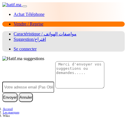
Achat Téléphone
Vendre / Reprise
Caractéristique / مواصفات الهواتف
Suggestion/اقتراح
Se connecter
Envoyer
Annuler
Acceuil
Les marques
Wiko