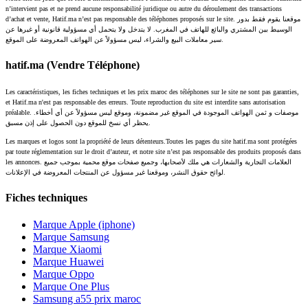
n’intervient pas et ne prend aucune responsabilité juridique ou autre du déroulement des transactions
d’achat et vente, Hatif.ma n’est pas responsable des téléphones proposés sur le site. موقعنا يقوم فقط بدور
الوسيط بين المشتري والبائع للهاتف في المغرب. لا يتدخل ولا يتحمل أي مسؤولية قانونية أو غيرها عن
سير معاملات البيع والشراء، ليس مسؤولاً عن الهواتف المعروضة على الموقع.
hatif.ma (Vendre Téléphone)
Les caractéristiques, les fiches techniques et les prix maroc des téléphones sur le site ne sont pas garanties,
et Hatif.ma n'est pas responsable des erreurs. Toute reproduction du site est interdite sans autorisation
préalable. موصفات و ثمن الهواتف الموجودة في الموقع غير مضمونة، وموقع ليس مسؤولاً عن أي أخطاء.
يحظر أي نسخ للموقع دون الحصول على إذن مسبق.
Les marques et logos sont la propriété de leurs détenteurs.Toutes les pages du site hatif.ma sont protégées
par toute réglementation sur le droit d’auteur, et notre site n’est pas responsable des produits proposés dans
les annonces. العلامات التجارية والشعارات هي ملك لأصحابها، وجميع صفحات موقع محمية بموجب جميع
لوائح حقوق النشر، وموقعنا غير مسؤول عن المنتجات المعروضة في الإعلانات.
Fiches techniques
Marque Apple (iphone)
Marque Samsung
Marque Xiaomi
Marque Huawei
Marque Oppo
Marque One Plus
Samsung a55 prix maroc