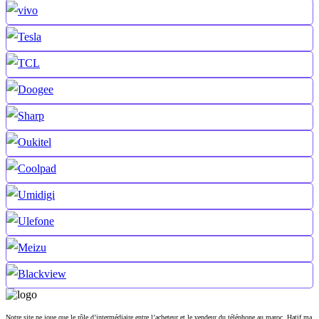
Notre site ne joue que le rôle d’intermédiaire entre l’acheteur et le vendeur du téléphone au maroc. Hatif.ma