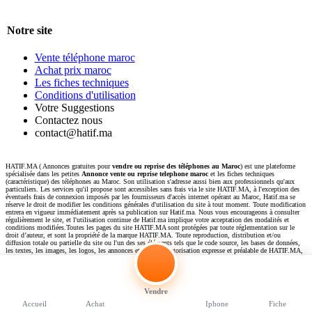
Notre site
Vente téléphone maroc
Achat prix maroc
Les fiches techniques
Conditions d'utilisation
Votre Suggestions
Contactez nous
contact@hatif.ma
HATIF.MA ( Annonces gratuites pour
vendre ou reprise des téléphones au Maroc
) est une plateforme
spécialisée dans les petites
Annonce vente ou reprise telephone maroc
et les fiches techniques
(caractéristique) des téléphones au Maroc. Son utilisation s'adresse aussi bien aux professionnels qu'aux
particuliers. Les services qu'il propose sont accessibles sans frais via le site HATIF.MA, à l'exception des
éventuels frais de connexion imposés par les fournisseurs d'accès internet opérant au Maroc, Hatif.ma se
réserve le droit de modifier les conditions générales d'utilisation du site à tout moment. Toute modification
entrera en vigueur immédiatement après sa publication sur Hatif.ma. Nous vous encourageons à consulter
régulièrement le site, et l'utilisation continue de Hatif.ma implique votre acceptation des modalités et
conditions modifiées.Toutes les pages du site HATIF.MA sont protégées par toute réglementation sur le
droit d’auteur, et sont la propriété de la marque HATIF.MA. Toute reproduction, distribution et/ou
diffusion totale ou partielle du site ou l'un des ses éléments tels que le code source, les bases de données,
les textes, les images, les logos, les annonces etc.. sans l’autorisation expresse et préalable de HATIF.MA,
est en conséquence interdite. Cependant, l'utilisateur a le droit de visualiser, mémoriser une copie privée
des pages ou extraits de pages du site, pour des fins personnelles ou besoins propres non cessibles et non
commerciales.
Vendre
Copyright ©
2026. Hatif.ma
Accueil
Achat
Iphone
Fiche