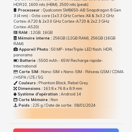
HDR10, 1600 nits (HBM), 2500 nits (peak)
Processeur :
Qualcomm SM8650-AB Snapdragon 8 Gen
3 (4 nm) - Octa-core (1x3.3 GHz Cortex-X4 & 3x3.2 GHz
Cortex-A720 & 2x3.0 GHz Cortex-A720 & 2x2.3 GHz
Cortex-A520)
RAM :
12GB, 16GB
Mémoire interne :
256GB (12GB RAM), 256GB (16GB
RAM)
Appareil Photo :
50 MP- InterTriple-LED flash, HDR,
panorama
Batterie :
5500 mAh - 65W Recharge rapide-
International
Carte SIM :
Nano-SIM + Nano-SIM - Réseau GSM / CDMA
/ HSPA / LTE / 5G
Couleurs :
Phantom Black, Rebel Grey
Dimensions :
163.8 x 76.8 x 8.9 mm
Système d'opération :
Android 14
Carte Mémoire :
Non
Poids :
225 g / Date de sortie : 08/01/2024