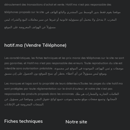
déroulement des transactions d’achat et vente, Hatif.ma n’est pas responsable des
téléphones proposés sur le site. موقعنا يقوم فقط بدور الوسيط بين المشتري والبائع للهاتف في
المغرب. لا يتدخل ولا يتحمل أي مسؤولية قانونية أو غيرها عن سير معاملات البيع والشراء، ليس
مسؤولاً عن الهواتف المعروضة على الموقع.
hatif.ma (Vendre Téléphone)
Les caractéristiques, les fiches techniques et les prix maroc des téléphones sur le site ne sont
pas garanties, et Hatif.ma n'est pas responsable des erreurs. Toute reproduction du site est
interdite sans autorisation préalable. موصفات و ثمن الهواتف الموجودة في الموقع غير مضمونة،
وموقع ليس مسؤولاً عن أي أخطاء. يحظر أي نسخ للموقع دون الحصول على إذن مسبق.
Les marques et logos sont la propriété de leurs détenteurs.Toutes les pages du site hatif.ma
sont protégées par toute réglementation sur le droit d’auteur, et notre site n’est pas
responsable des produits proposés dans les annonces. العلامات التجارية والشعارات هي ملك
لأصحابها، وجميع صفحات موقع محمية بموجب جميع لوائح حقوق النشر، وموقعنا غير مسؤول عن
المنتجات المعروضة في الإعلانات.
Fiches techniques
Notre site