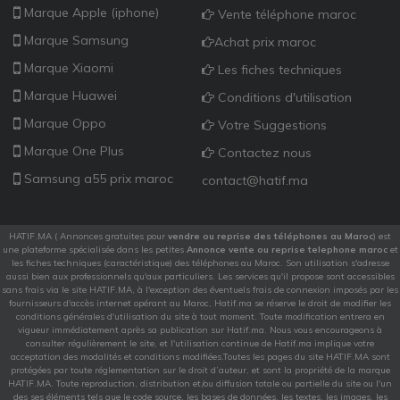
Marque Apple (iphone)
Vente téléphone maroc
Marque Samsung
Achat prix maroc
Marque Xiaomi
Les fiches techniques
Marque Huawei
Conditions d'utilisation
Marque Oppo
Votre Suggestions
Marque One Plus
Contactez nous
Samsung a55 prix maroc
contact@hatif.ma
HATIF.MA ( Annonces gratuites pour
vendre ou reprise des téléphones au Maroc
) est
une plateforme spécialisée dans les petites
Annonce vente ou reprise telephone maroc
et
les fiches techniques (caractéristique) des téléphones au Maroc. Son utilisation s'adresse
aussi bien aux professionnels qu'aux particuliers. Les services qu'il propose sont accessibles
sans frais via le site HATIF.MA, à l'exception des éventuels frais de connexion imposés par les
fournisseurs d'accès internet opérant au Maroc, Hatif.ma se réserve le droit de modifier les
conditions générales d'utilisation du site à tout moment. Toute modification entrera en
vigueur immédiatement après sa publication sur Hatif.ma. Nous vous encourageons à
consulter régulièrement le site, et l'utilisation continue de Hatif.ma implique votre
acceptation des modalités et conditions modifiées.Toutes les pages du site HATIF.MA sont
protégées par toute réglementation sur le droit d’auteur, et sont la propriété de la marque
HATIF.MA. Toute reproduction, distribution et/ou diffusion totale ou partielle du site ou l'un
des ses éléments tels que le code source, les bases de données, les textes, les images, les