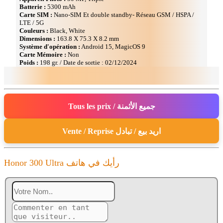
Batterie :
5300 mAh
Carte SIM :
Nano-SIM Et double standby- Réseau GSM / HSPA /
LTE / 5G
Couleurs :
Black, White
Dimensions :
163.8 Х 75.3 Х 8.2 mm
Système d'opération :
Android 15, MagicOS 9
Carte Mémoire :
Non
Poids :
198 gr. / Date de sortie : 02/12/2024
Tous les prix / جميع الأثمنة
Vente / Reprise اريد بيع / تبادل
Honor 300 Ultra رأيك في هاتف