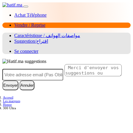
Achat Téléphone
Vendre / Reprise
Caractéristique / مواصفات الهواتف
Suggestion/اقتراح
Se connecter
Envoyer
Annuler
Acceuil
Les marques
Honor
300 Ultra