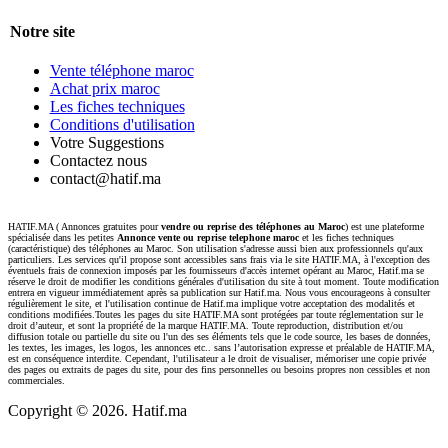
Notre site
Vente téléphone maroc
Achat prix maroc
Les fiches techniques
Conditions d'utilisation
Votre Suggestions
Contactez nous
contact@hatif.ma
HATIF.MA ( Annonces gratuites pour
vendre ou reprise des téléphones au Maroc
) est une plateforme
spécialisée dans les petites
Annonce vente ou reprise telephone maroc
et les fiches techniques
(caractéristique) des téléphones au Maroc. Son utilisation s'adresse aussi bien aux professionnels qu'aux
particuliers. Les services qu'il propose sont accessibles sans frais via le site HATIF.MA, à l'exception des
éventuels frais de connexion imposés par les fournisseurs d'accès internet opérant au Maroc, Hatif.ma se
réserve le droit de modifier les conditions générales d'utilisation du site à tout moment. Toute modification
entrera en vigueur immédiatement après sa publication sur Hatif.ma. Nous vous encourageons à consulter
régulièrement le site, et l'utilisation continue de Hatif.ma implique votre acceptation des modalités et
conditions modifiées.Toutes les pages du site HATIF.MA sont protégées par toute réglementation sur le
droit d’auteur, et sont la propriété de la marque HATIF.MA. Toute reproduction, distribution et/ou
diffusion totale ou partielle du site ou l'un des ses éléments tels que le code source, les bases de données,
les textes, les images, les logos, les annonces etc.. sans l’autorisation expresse et préalable de HATIF.MA,
est en conséquence interdite. Cependant, l'utilisateur a le droit de visualiser, mémoriser une copie privée
des pages ou extraits de pages du site, pour des fins personnelles ou besoins propres non cessibles et non
commerciales.
Copyright ©
2026. Hatif.ma