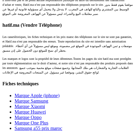
n’intervient pas et ne prend aucune responsabilité juridique ou autre du déroulement des transactions
d’achat et vente, Hatif.ma n’est pas responsable des téléphones proposés sur le site. موقعنا يقوم فقط بدور
الوسيط بين المشتري والبائع للهاتف في المغرب. لا يتدخل ولا يتحمل أي مسؤولية قانونية أو غيرها عن
سير معاملات البيع والشراء، ليس مسؤولاً عن الهواتف المعروضة على الموقع.
hatif.ma (Vendre Téléphone)
Les caractéristiques, les fiches techniques et les prix maroc des téléphones sur le site ne sont pas garanties,
et Hatif.ma n'est pas responsable des erreurs. Toute reproduction du site est interdite sans autorisation
préalable. موصفات و ثمن الهواتف الموجودة في الموقع غير مضمونة، وموقع ليس مسؤولاً عن أي أخطاء.
يحظر أي نسخ للموقع دون الحصول على إذن مسبق.
Les marques et logos sont la propriété de leurs détenteurs.Toutes les pages du site hatif.ma sont protégées
par toute réglementation sur le droit d’auteur, et notre site n’est pas responsable des produits proposés dans
les annonces. العلامات التجارية والشعارات هي ملك لأصحابها، وجميع صفحات موقع محمية بموجب جميع
لوائح حقوق النشر، وموقعنا غير مسؤول عن المنتجات المعروضة في الإعلانات.
Fiches techniques
Marque Apple (iphone)
Marque Samsung
Marque Xiaomi
Marque Huawei
Marque Oppo
Marque One Plus
Samsung a55 prix maroc