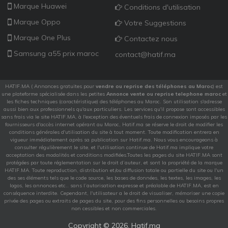
Marque Huawei
Conditions d'utilisation
Marque Oppo
Votre Suggestions
Marque One Plus
Contactez nous
Samsung a55 prix maroc
contact@hatif.ma
HATIF.MA ( Annonces gratuites pour
vendre ou reprise des téléphones au Maroc
) est
une plateforme spécialisée dans les petites
Annonce vente ou reprise telephone maroc
et
les fiches techniques (caractéristique) des téléphones au Maroc. Son utilisation s'adresse
aussi bien aux professionnels qu'aux particuliers. Les services qu'il propose sont accessibles
sans frais via le site HATIF.MA, à l'exception des éventuels frais de connexion imposés par les
fournisseurs d'accès internet opérant au Maroc, Hatif.ma se réserve le droit de modifier les
conditions générales d'utilisation du site à tout moment. Toute modification entrera en
vigueur immédiatement après sa publication sur Hatif.ma. Nous vous encourageons à
consulter régulièrement le site, et l'utilisation continue de Hatif.ma implique votre
acceptation des modalités et conditions modifiées.Toutes les pages du site HATIF.MA sont
protégées par toute réglementation sur le droit d’auteur, et sont la propriété de la marque
HATIF.MA. Toute reproduction, distribution et/ou diffusion totale ou partielle du site ou l'un
des ses éléments tels que le code source, les bases de données, les textes, les images, les
logos, les annonces etc.. sans l’autorisation expresse et préalable de HATIF.MA, est en
conséquence interdite. Cependant, l'utilisateur a le droit de visualiser, mémoriser une copie
privée des pages ou extraits de pages du site, pour des fins personnelles ou besoins propres
non cessibles et non commerciales.
Copyright ©
2026. Hatif.ma