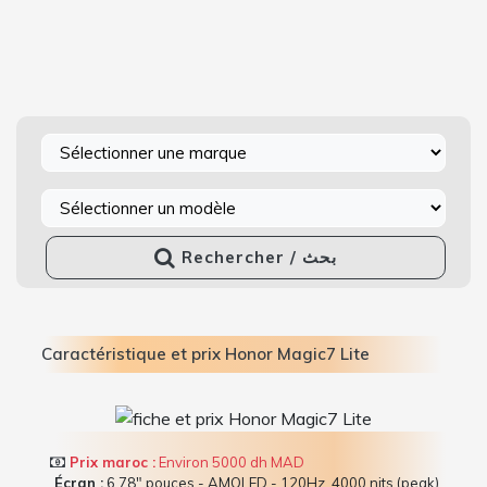
Rechercher / بحث
Caractéristique et prix Honor Magic7 Lite
Prix maroc :
Environ 5000 dh MAD
Écran :
6.78" pouces - AMOLED - 120Hz, 4000 nits (peak)