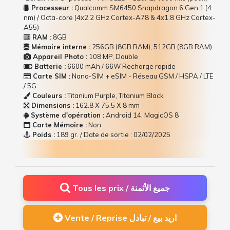
Processeur :
Qualcomm SM6450 Snapdragon 6 Gen 1 (4
nm) / Octa-core (4x2.2 GHz Cortex-A78 & 4x1.8 GHz Cortex-
A55)
RAM :
8GB
Mémoire interne :
256GB (8GB RAM), 512GB (8GB RAM)
Appareil Photo :
108 MP, Double
Batterie :
6600 mAh / 66W Recharge rapide
Carte SIM :
Nano-SIM + eSIM - Réseau GSM / HSPA / LTE
/ 5G
Couleurs :
Titanium Purple, Titanium Black
Dimensions :
162.8 Х 75.5 Х 8 mm
Système d'opération :
Android 14, MagicOS 8
Carte Mémoire :
Non
Poids :
189 gr. / Date de sortie : 02/02/2025
Tous les prix / جميع الأثمنة
Vente / Reprise اريد بيع / تبادل