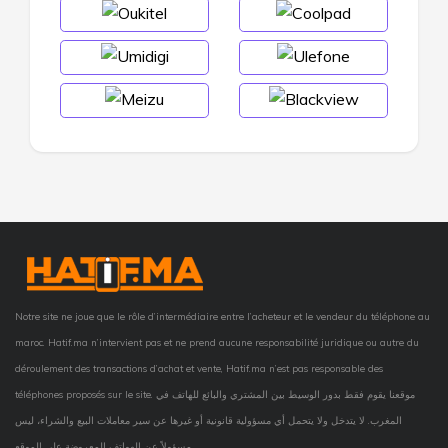
Notre site ne joue que le rôle d’intermédiaire entre l’acheteur et le vendeur du téléphone au
maroc. Hatif.ma n’intervient pas et ne prend aucune responsabilité juridique ou autre du
déroulement des transactions d’achat et vente, Hatif.ma n’est pas responsable des
téléphones proposés sur le site. موقعنا يقوم فقط بدور الوسيط بين المشتري والبائع للهاتف في
المغرب. لا يتدخل ولا يتحمل أي مسؤولية قانونية أو غيرها عن سير معاملات البيع والشراء، ليس
مسؤولاً عن الهواتف المعروضة على الموقع.