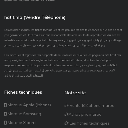
hatif.ma (Vendre Téléphone)
Les caractéristiques, les fiches techniques et les prix maroc des téléphones sur le site ne sont
pas garanties, et Hatif.ma n'est pas responsable des erreurs. Toute reproduction du site est
interdite sans autorisation préalable. موصفات و ثمن الهواتف الموجودة في الموقع غير مضمونة،
وموقع ليس مسؤولاً عن أي أخطاء. يحظر أي نسخ للموقع دون الحصول على إذن مسبق.
Les marques et logos sont la propriété de leurs détenteurs.Toutes les pages du site hatif.ma
sont protégées par toute réglementation sur le droit d’auteur, et notre site n’est pas
responsable des produits proposés dans les annonces. العلامات التجارية والشعارات هي ملك
لأصحابها، وجميع صفحات موقع محمية بموجب جميع لوائح حقوق النشر، وموقعنا غير مسؤول عن
المنتجات المعروضة في الإعلانات.
Fiches techniques
Notre site
Marque Apple (iphone)
Vente téléphone maroc
Marque Samsung
Achat prix maroc
Marque Xiaomi
Les fiches techniques