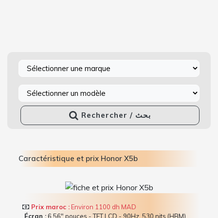
Rechercher / بحث
Caractéristique et prix Honor X5b
Prix maroc :
Environ 1100 dh MAD
Écran :
6.56" pouces - TFT LCD - 90Hz, 530 nits (HBM)