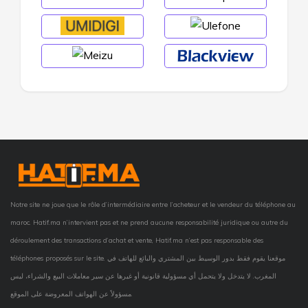
Notre site ne joue que le rôle d’intermédiaire entre l’acheteur et le vendeur du téléphone au
maroc. Hatif.ma n’intervient pas et ne prend aucune responsabilité juridique ou autre du
déroulement des transactions d’achat et vente, Hatif.ma n’est pas responsable des
téléphones proposés sur le site. موقعنا يقوم فقط بدور الوسيط بين المشتري والبائع للهاتف في
المغرب. لا يتدخل ولا يتحمل أي مسؤولية قانونية أو غيرها عن سير معاملات البيع والشراء، ليس
مسؤولاً عن الهواتف المعروضة على الموقع.