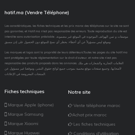
hatif.ma (Vendre Téléphone)
Les caractéristiques, les fiches techniques et les prix maroc des téléphones sur le site ne sont
pas garanties, et Hatif.ma n'est pas responsable des erreurs. Toute reproduction du site est
interdite sans autorisation préalable. موصفات و ثمن الهواتف الموجودة في الموقع غير مضمونة،
وموقع ليس مسؤولاً عن أي أخطاء. يحظر أي نسخ للموقع دون الحصول على إذن مسبق.
Les marques et logos sont la propriété de leurs détenteurs.Toutes les pages du site hatif.ma
sont protégées par toute réglementation sur le droit d’auteur, et notre site n’est pas
responsable des produits proposés dans les annonces. العلامات التجارية والشعارات هي ملك
لأصحابها، وجميع صفحات موقع محمية بموجب جميع لوائح حقوق النشر، وموقعنا غير مسؤول عن
المنتجات المعروضة في الإعلانات.
Fiches techniques
Notre site
Marque Apple (iphone)
Vente téléphone maroc
Marque Samsung
Achat prix maroc
Marque Xiaomi
Les fiches techniques
Marque Huawei
Conditions d'utilisation