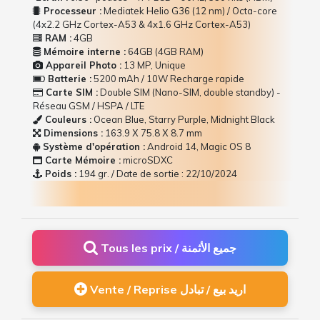
Processeur :
Mediatek Helio G36 (12 nm) / Octa-core
(4x2.2 GHz Cortex-A53 & 4x1.6 GHz Cortex-A53)
RAM :
4GB
Mémoire interne :
64GB (4GB RAM)
Appareil Photo :
13 MP, Unique
Batterie :
5200 mAh / 10W Recharge rapide
Carte SIM :
Double SIM (Nano-SIM, double standby) -
Réseau GSM / HSPA / LTE
Couleurs :
Ocean Blue, Starry Purple, Midnight Black
Dimensions :
163.9 Х 75.8 Х 8.7 mm
Système d'opération :
Android 14, Magic OS 8
Carte Mémoire :
microSDXC
Poids :
194 gr. / Date de sortie : 22/10/2024
Tous les prix / جميع الأثمنة
Vente / Reprise اريد بيع / تبادل