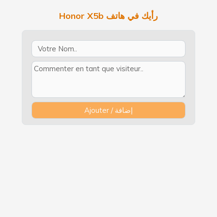
Honor X5b رأيك في هاتف