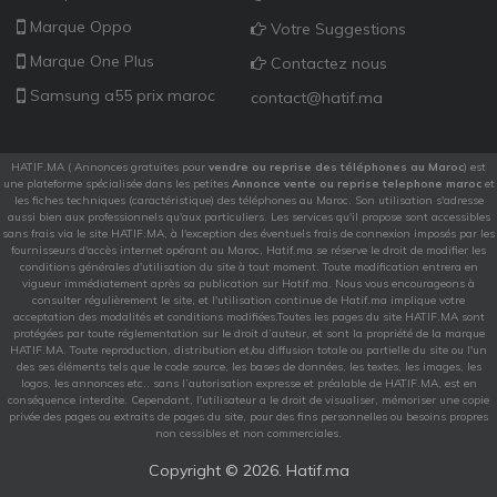
Marque Oppo
Votre Suggestions
Marque One Plus
Contactez nous
Samsung a55 prix maroc
contact@hatif.ma
HATIF.MA ( Annonces gratuites pour
vendre ou reprise des téléphones au Maroc
) est
une plateforme spécialisée dans les petites
Annonce vente ou reprise telephone maroc
et
les fiches techniques (caractéristique) des téléphones au Maroc. Son utilisation s'adresse
aussi bien aux professionnels qu'aux particuliers. Les services qu'il propose sont accessibles
sans frais via le site HATIF.MA, à l'exception des éventuels frais de connexion imposés par les
fournisseurs d'accès internet opérant au Maroc, Hatif.ma se réserve le droit de modifier les
conditions générales d'utilisation du site à tout moment. Toute modification entrera en
vigueur immédiatement après sa publication sur Hatif.ma. Nous vous encourageons à
consulter régulièrement le site, et l'utilisation continue de Hatif.ma implique votre
acceptation des modalités et conditions modifiées.Toutes les pages du site HATIF.MA sont
protégées par toute réglementation sur le droit d’auteur, et sont la propriété de la marque
HATIF.MA. Toute reproduction, distribution et/ou diffusion totale ou partielle du site ou l'un
des ses éléments tels que le code source, les bases de données, les textes, les images, les
logos, les annonces etc.. sans l’autorisation expresse et préalable de HATIF.MA, est en
conséquence interdite. Cependant, l'utilisateur a le droit de visualiser, mémoriser une copie
privée des pages ou extraits de pages du site, pour des fins personnelles ou besoins propres
non cessibles et non commerciales.
Copyright ©
2026. Hatif.ma