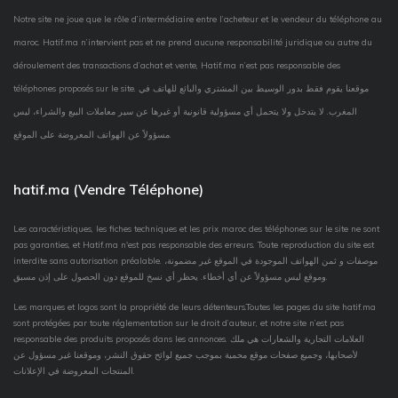
Notre site ne joue que le rôle d’intermédiaire entre l’acheteur et le vendeur du téléphone au
maroc. Hatif.ma n’intervient pas et ne prend aucune responsabilité juridique ou autre du
déroulement des transactions d’achat et vente, Hatif.ma n’est pas responsable des
téléphones proposés sur le site. موقعنا يقوم فقط بدور الوسيط بين المشتري والبائع للهاتف في
المغرب. لا يتدخل ولا يتحمل أي مسؤولية قانونية أو غيرها عن سير معاملات البيع والشراء، ليس
مسؤولاً عن الهواتف المعروضة على الموقع.
hatif.ma (Vendre Téléphone)
Les caractéristiques, les fiches techniques et les prix maroc des téléphones sur le site ne sont
pas garanties, et Hatif.ma n'est pas responsable des erreurs. Toute reproduction du site est
interdite sans autorisation préalable. موصفات و ثمن الهواتف الموجودة في الموقع غير مضمونة،
وموقع ليس مسؤولاً عن أي أخطاء. يحظر أي نسخ للموقع دون الحصول على إذن مسبق.
Les marques et logos sont la propriété de leurs détenteurs.Toutes les pages du site hatif.ma
sont protégées par toute réglementation sur le droit d’auteur, et notre site n’est pas
responsable des produits proposés dans les annonces. العلامات التجارية والشعارات هي ملك
لأصحابها، وجميع صفحات موقع محمية بموجب جميع لوائح حقوق النشر، وموقعنا غير مسؤول عن
المنتجات المعروضة في الإعلانات.