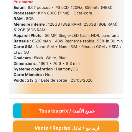
Prix maroc :
Écran :
6.67 pouces - IPS LCD, 120Hz, 850 nits (HBM)
Processeur :
Kirin 8000 (7 nm) - Octa-core
RAM :
8GB
Mémoire interne :
128GB (8GB RAM), 256GB (8GB RAM),
512GB (8GB RAM)
Appareil Photo :
50 MP, Single-LED flash, HDR, panorama
Batterie :
6620 mAh - 40W Recharge rapide, 55% in 30 min
Carte SIM :
Nano-SIM + Nano-SIM - Réseau GSM / HSPA /
LTE / 5G
Couleurs :
Black, White, Blue
Dimensions :
166.1 x 76.6 x 8.3 mm
Système d'opération :
HarmonyOS
Carte Mémoire :
Non
Poids :
212 g / Date de sortie : 23/03/2026
Tous les prix / جميع الأثمنة
Vente / Reprise اريد بيع / تبادل