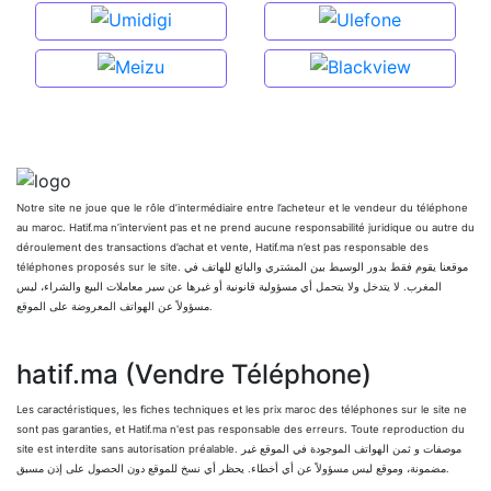
Notre site ne joue que le rôle d’intermédiaire entre l’acheteur et le vendeur du téléphone
au maroc. Hatif.ma n’intervient pas et ne prend aucune responsabilité juridique ou autre du
déroulement des transactions d’achat et vente, Hatif.ma n’est pas responsable des
téléphones proposés sur le site. موقعنا يقوم فقط بدور الوسيط بين المشتري والبائع للهاتف في
المغرب. لا يتدخل ولا يتحمل أي مسؤولية قانونية أو غيرها عن سير معاملات البيع والشراء، ليس
مسؤولاً عن الهواتف المعروضة على الموقع.
hatif.ma (Vendre Téléphone)
Les caractéristiques, les fiches techniques et les prix maroc des téléphones sur le site ne
sont pas garanties, et Hatif.ma n'est pas responsable des erreurs. Toute reproduction du
site est interdite sans autorisation préalable. موصفات و ثمن الهواتف الموجودة في الموقع غير
مضمونة، وموقع ليس مسؤولاً عن أي أخطاء. يحظر أي نسخ للموقع دون الحصول على إذن مسبق.