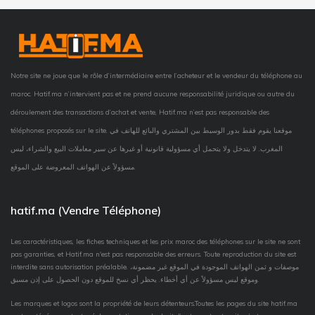
Notre site ne joue que le rôle d’intermédiaire entre l’acheteur et le vendeur du téléphone au
maroc. Hatif.ma n’intervient pas et ne prend aucune responsabilité juridique ou autre du
déroulement des transactions d’achat et vente, Hatif.ma n’est pas responsable des
téléphones proposés sur le site. موقعنا يقوم فقط بدور الوسيط بين المشتري والبائع للهاتف في
المغرب. لا يتدخل ولا يتحمل أي مسؤولية قانونية أو غيرها عن سير معاملات البيع والشراء، ليس
مسؤولاً عن الهواتف المعروضة على الموقع.
hatif.ma (Vendre Téléphone)
Les caractéristiques, les fiches techniques et les prix maroc des téléphones sur le site ne sont
pas garanties, et Hatif.ma n'est pas responsable des erreurs. Toute reproduction du site est
interdite sans autorisation préalable. موصفات و ثمن الهواتف الموجودة في الموقع غير مضمونة،
وموقع ليس مسؤولاً عن أي أخطاء. يحظر أي نسخ للموقع دون الحصول على إذن مسبق.
Les marques et logos sont la propriété de leurs détenteurs.Toutes les pages du site hatif.ma