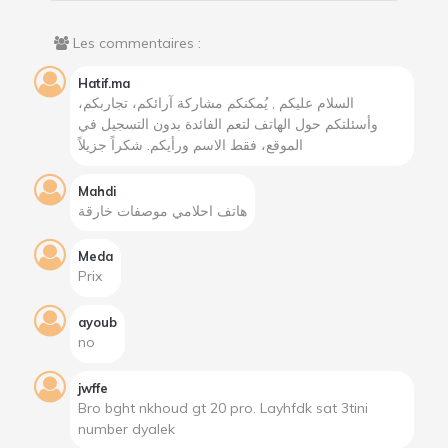
Les commentaires :
Hatif.ma
السلام عليكم , يُمكنكم مشاركة آرائكم، تجاربكم،
وأسئلتكم حول الهاتف لتعم الفائدة بدون التسجيل في
الموقع، فقط الاسم ورأيكم. شكراً جزيلاً
Mahdi
هاتف احلامي موصفات خارقة
Meda
Prix
ayoub
no
jwffe
Bro bght nkhoud gt 20 pro. Layhfdk sat 3tini
number dyalek