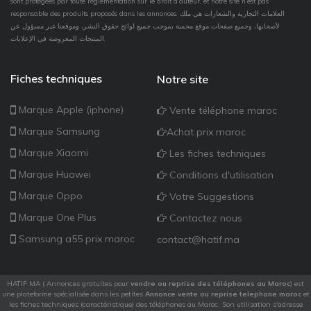
sont protégées par toute réglementation sur le droit d’auteur, et notre site n’est pas
responsable des produits proposés dans les annonces. العلامات التجارية والشعارات هي ملك
لأصحابها، وجميع صفحات موقع محمية بموجب جميع لوائح حقوق النشر، وموقعنا غير مسؤول عن
المنتجات المعروضة في الإعلانات.
Fiches techniques
Notre site
Marque Apple (iphone)
Vente téléphone maroc
Marque Samsung
Achat prix maroc
Marque Xiaomi
Les fiches techniques
Marque Huawei
Conditions d'utilisation
Marque Oppo
Votre Suggestions
Marque One Plus
Contactez nous
Samsung a55 prix maroc
contact@hatif.ma
HATIF.MA ( Annonces gratuites pour
vendre ou reprise des téléphones au Maroc
) est
une plateforme spécialisée dans les petites
Annonce vente ou reprise telephone maroc
et
les fiches techniques (caractéristique) des téléphones au Maroc. Son utilisation s'adresse