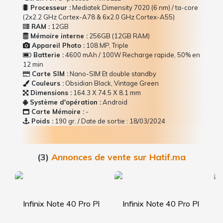
Processeur :
Mediatek Dimensity 7020 (6 nm) / ta-core
(2x2.2 GHz Cortex-A78 & 6x2.0 GHz Cortex-A55)
RAM :
12GB
Mémoire interne :
256GB (12GB RAM)
Appareil Photo :
108 MP, Triple
Batterie :
4600 mAh / 100W Recharge rapide, 50% en
12 min
Carte SIM :
Nano-SIM Et double standby
Couleurs :
Obsidian Black, Vintage Green
Dimensions :
164.3 Х 74.5 Х 8.1 mm
Système d'opération :
Android
Carte Mémoire :
-
Poids :
190 gr. / Date de sortie : 18/03/2024
(3)
Annonces de vente sur Hatif.ma