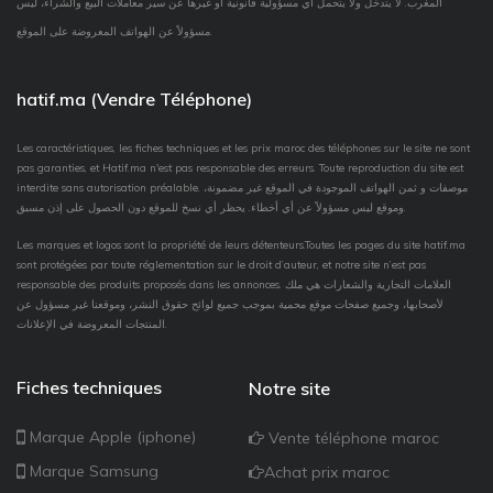
المغرب. لا يتدخل ولا يتحمل أي مسؤولية قانونية أو غيرها عن سير معاملات البيع والشراء، ليس
مسؤولاً عن الهواتف المعروضة على الموقع.
hatif.ma (Vendre Téléphone)
Les caractéristiques, les fiches techniques et les prix maroc des téléphones sur le site ne sont
pas garanties, et Hatif.ma n'est pas responsable des erreurs. Toute reproduction du site est
interdite sans autorisation préalable. موصفات و ثمن الهواتف الموجودة في الموقع غير مضمونة،
وموقع ليس مسؤولاً عن أي أخطاء. يحظر أي نسخ للموقع دون الحصول على إذن مسبق.
Les marques et logos sont la propriété de leurs détenteurs.Toutes les pages du site hatif.ma
sont protégées par toute réglementation sur le droit d’auteur, et notre site n’est pas
responsable des produits proposés dans les annonces. العلامات التجارية والشعارات هي ملك
لأصحابها، وجميع صفحات موقع محمية بموجب جميع لوائح حقوق النشر، وموقعنا غير مسؤول عن
المنتجات المعروضة في الإعلانات.
Fiches techniques
Notre site
Marque Apple (iphone)
Vente téléphone maroc
Marque Samsung
Achat prix maroc