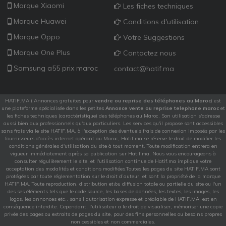
Marque Xiaomi
Les fiches techniques
Marque Huawei
Conditions d'utilisation
Marque Oppo
Votre Suggestions
Marque One Plus
Contactez nous
Samsung a55 prix maroc
contact@hatif.ma
HATIF.MA ( Annonces gratuites pour
vendre ou reprise des téléphones au Maroc
) est
une plateforme spécialisée dans les petites
Annonce vente ou reprise telephone maroc
et
les fiches techniques (caractéristique) des téléphones au Maroc. Son utilisation s'adresse
aussi bien aux professionnels qu'aux particuliers. Les services qu'il propose sont accessibles
sans frais via le site HATIF.MA, à l'exception des éventuels frais de connexion imposés par les
fournisseurs d'accès internet opérant au Maroc, Hatif.ma se réserve le droit de modifier les
conditions générales d'utilisation du site à tout moment. Toute modification entrera en
vigueur immédiatement après sa publication sur Hatif.ma. Nous vous encourageons à
consulter régulièrement le site, et l'utilisation continue de Hatif.ma implique votre
acceptation des modalités et conditions modifiées.Toutes les pages du site HATIF.MA sont
protégées par toute réglementation sur le droit d’auteur, et sont la propriété de la marque
HATIF.MA. Toute reproduction, distribution et/ou diffusion totale ou partielle du site ou l'un
des ses éléments tels que le code source, les bases de données, les textes, les images, les
logos, les annonces etc.. sans l’autorisation expresse et préalable de HATIF.MA, est en
conséquence interdite. Cependant, l'utilisateur a le droit de visualiser, mémoriser une copie
privée des pages ou extraits de pages du site, pour des fins personnelles ou besoins propres
non cessibles et non commerciales.