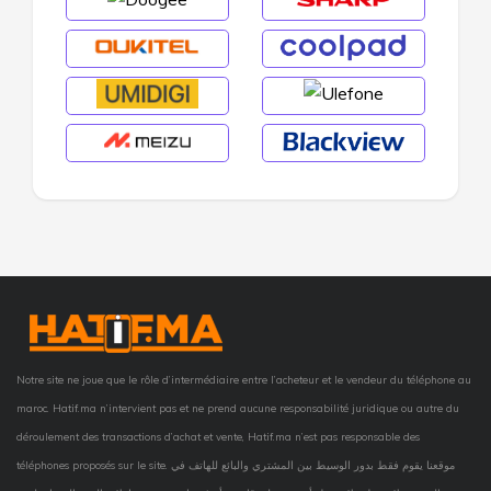
Notre site ne joue que le rôle d’intermédiaire entre l’acheteur et le vendeur du téléphone au
maroc. Hatif.ma n’intervient pas et ne prend aucune responsabilité juridique ou autre du
déroulement des transactions d’achat et vente, Hatif.ma n’est pas responsable des
téléphones proposés sur le site. موقعنا يقوم فقط بدور الوسيط بين المشتري والبائع للهاتف في