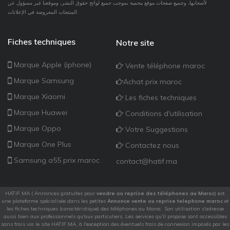
لأصحابها، وجميع صفحات موقع محمية بموجب جميع لوائح حقوق النشر، وموقعنا غير مسؤول عن
المنتجات المعروضة في الإعلانات.
Fiches techniques
Notre site
Marque Apple (iphone)
Vente téléphone maroc
Marque Samsung
Achat prix maroc
Marque Xiaomi
Les fiches techniques
Marque Huawei
Conditions d'utilisation
Marque Oppo
Votre Suggestions
Marque One Plus
Contactez nous
Samsung a55 prix maroc
contact@hatif.ma
HATIF.MA ( Annonces gratuites pour
vendre ou reprise des téléphones au Maroc
) est
une plateforme spécialisée dans les petites
Annonce vente ou reprise telephone maroc
et
les fiches techniques (caractéristique) des téléphones au Maroc. Son utilisation s'adresse
aussi bien aux professionnels qu'aux particuliers. Les services qu'il propose sont accessibles
sans frais via le site HATIF.MA, à l'exception des éventuels frais de connexion imposés par les