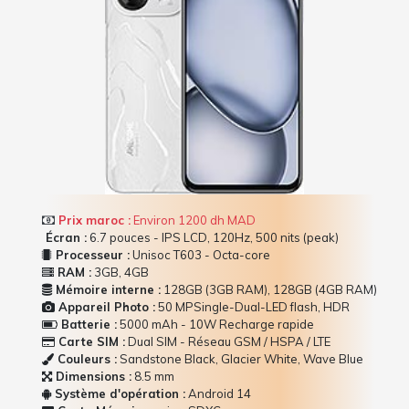
Prix maroc :
Environ 1200 dh MAD
Écran :
6.7 pouces - IPS LCD, 120Hz, 500 nits (peak)
Processeur :
Unisoc T603 - Octa-core
RAM :
3GB, 4GB
Mémoire interne :
128GB (3GB RAM), 128GB (4GB RAM)
Appareil Photo :
50 MPSingle-Dual-LED flash, HDR
Batterie :
5000 mAh - 10W Recharge rapide
Carte SIM :
Dual SIM - Réseau GSM / HSPA / LTE
Couleurs :
Sandstone Black, Glacier White, Wave Blue
Dimensions :
8.5 mm
Système d'opération :
Android 14