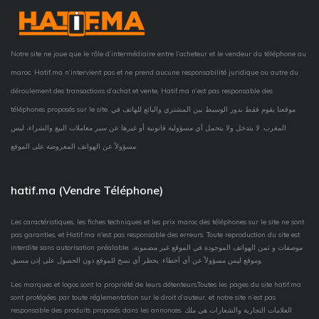
Notre site ne joue que le rôle d’intermédiaire entre l’acheteur et le vendeur du téléphone au
maroc. Hatif.ma n’intervient pas et ne prend aucune responsabilité juridique ou autre du
déroulement des transactions d’achat et vente, Hatif.ma n’est pas responsable des
téléphones proposés sur le site. موقعنا يقوم فقط بدور الوسيط بين المشتري والبائع للهاتف في
المغرب. لا يتدخل ولا يتحمل أي مسؤولية قانونية أو غيرها عن سير معاملات البيع والشراء، ليس
مسؤولاً عن الهواتف المعروضة على الموقع.
hatif.ma (Vendre Téléphone)
Les caractéristiques, les fiches techniques et les prix maroc des téléphones sur le site ne sont
pas garanties, et Hatif.ma n'est pas responsable des erreurs. Toute reproduction du site est
interdite sans autorisation préalable. موصفات و ثمن الهواتف الموجودة في الموقع غير مضمونة،
وموقع ليس مسؤولاً عن أي أخطاء. يحظر أي نسخ للموقع دون الحصول على إذن مسبق.
Les marques et logos sont la propriété de leurs détenteurs.Toutes les pages du site hatif.ma
sont protégées par toute réglementation sur le droit d’auteur, et notre site n’est pas
responsable des produits proposés dans les annonces. العلامات التجارية والشعارات هي ملك