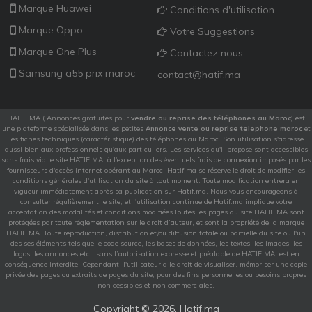
Marque Huawei
Conditions d'utilisation
Marque Oppo
Votre Suggestions
Marque One Plus
Contactez nous
Samsung a55 prix maroc
contact@hatif.ma
HATIF.MA ( Annonces gratuites pour
vendre ou reprise des téléphones au Maroc
) est
une plateforme spécialisée dans les petites
Annonce vente ou reprise telephone maroc
et
les fiches techniques (caractéristique) des téléphones au Maroc. Son utilisation s'adresse
aussi bien aux professionnels qu'aux particuliers. Les services qu'il propose sont accessibles
sans frais via le site HATIF.MA, à l'exception des éventuels frais de connexion imposés par les
fournisseurs d'accès internet opérant au Maroc, Hatif.ma se réserve le droit de modifier les
conditions générales d'utilisation du site à tout moment. Toute modification entrera en
vigueur immédiatement après sa publication sur Hatif.ma. Nous vous encourageons à
consulter régulièrement le site, et l'utilisation continue de Hatif.ma implique votre
acceptation des modalités et conditions modifiées.Toutes les pages du site HATIF.MA sont
protégées par toute réglementation sur le droit d’auteur, et sont la propriété de la marque
HATIF.MA. Toute reproduction, distribution et/ou diffusion totale ou partielle du site ou l'un
des ses éléments tels que le code source, les bases de données, les textes, les images, les
logos, les annonces etc.. sans l’autorisation expresse et préalable de HATIF.MA, est en
conséquence interdite. Cependant, l'utilisateur a le droit de visualiser, mémoriser une copie
privée des pages ou extraits de pages du site, pour des fins personnelles ou besoins propres
non cessibles et non commerciales.
Copyright ©
2026. Hatif.ma