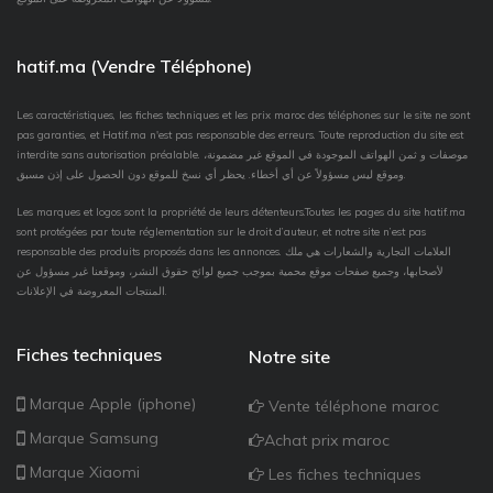
hatif.ma (Vendre Téléphone)
Les caractéristiques, les fiches techniques et les prix maroc des téléphones sur le site ne sont
pas garanties, et Hatif.ma n'est pas responsable des erreurs. Toute reproduction du site est
interdite sans autorisation préalable. موصفات و ثمن الهواتف الموجودة في الموقع غير مضمونة،
وموقع ليس مسؤولاً عن أي أخطاء. يحظر أي نسخ للموقع دون الحصول على إذن مسبق.
Les marques et logos sont la propriété de leurs détenteurs.Toutes les pages du site hatif.ma
sont protégées par toute réglementation sur le droit d’auteur, et notre site n’est pas
responsable des produits proposés dans les annonces. العلامات التجارية والشعارات هي ملك
لأصحابها، وجميع صفحات موقع محمية بموجب جميع لوائح حقوق النشر، وموقعنا غير مسؤول عن
المنتجات المعروضة في الإعلانات.
Fiches techniques
Notre site
Marque Apple (iphone)
Vente téléphone maroc
Marque Samsung
Achat prix maroc
Marque Xiaomi
Les fiches techniques