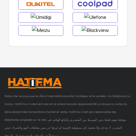
Notre site ne joue que le rôle d’intermédiaire entre l’acheteur et le vendeur du téléphone au
maroc. Hatif.ma n’intervient pas et ne prend aucune responsabilité juridique ou autre du
déroulement des transactions d’achat et vente, Hatif.ma n’est pas responsable des
téléphones proposés sur le site. موقعنا يقوم فقط بدور الوسيط بين المشتري والبائع للهاتف في
المغرب. لا يتدخل ولا يتحمل أي مسؤولية قانونية أو غيرها عن سير معاملات البيع والشراء، ليس
مسؤولاً عن الهواتف المعروضة على الموقع.