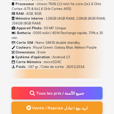
Processeur :
Unisoc T606 (12 nm) / ta-core (2x1.6 GHz
Cortex-A75 & 6x1.6 GHz Cortex-A55)
RAM :
4GB, 8GB
Mémoire interne :
128GB (4GB RAM), 128GB (8GB RAM),
256GB (8GB RAM)
Appareil Photo :
50 MP, Unique
Batterie :
5000 mAh / 45W Recharge rapide, 70% a 30
min
Carte SIM :
Nano-SIM Et double standby
Couleurs :
Royal Green, Galaxy Blue, Meteor Purple
Dimensions :
8 mm
Système d'opération :
Android 13
Carte Mémoire :
microSDXC
Poids :
187 gr. / Date de sortie : 26/01/2024
Tous les prix / جميع الأثمنة
Vente / Reprise اريد بيع / تبادل