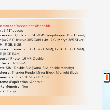
x maroc :
Donnée non disponible
 :
6.41" pouces
cesseur :
Qualcomm SDM845 Snapdragon 845 (10 nm) /
e (4x2.8 GHz Kryo 385 Gold + 4x1.7 GHz Kryo 385 Silver)
M :
6 GB, 8 GB
oire interne :
256 GB (8 GB RAM), 128 GB (6 GB RAM),
B (8 GB RAM)
areil Photo :
16 MP, Double
terie :
3700 mAh
te SIM :
Double SIM (Nano-SIM, double standby)
leurs :
Thunder Purple, Mirror Black, Midnight Black
ensions :
157.5 Х 74.8 Х 8.2 mm
tème d'opération :
Android
te Mémoire :
Non
ds :
185 gr.