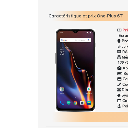
Caractéristique et prix One-Plus 6T
Pri
Écran
Pro
8-cor
RA
Mém
128 G
App
Bat
Car
Cou
Dim
Sys
Car
Poi