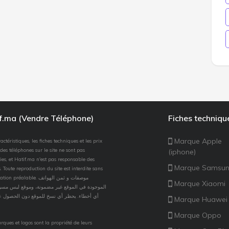
if.ma (Vendre Téléphone)
Fiches techniqu
Marque Apple
actéristiques, les fiches techniques et les prix
des téléphones sur le site ne sont pas
(iphone)
ies, et Hatif.ma n'est pas responsable des
Marque Samsu
. Toute reproduction du site est interdite sans
 préalable. موصفات و ثمن الهواتف
Marque Xiaomi
الموجودة في الموقع غير مضمونة، وموقع ليس مسؤو
أي أخطاء. يحظر أي نسخ للموقع دون الحصول ع
Marque Huawei
Marque Oppo
rques et logos sont la propriété de leurs