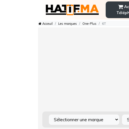
Ac
Télép
Acceuil
Les marques
One-Plus
6T