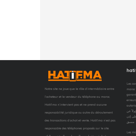
hat
Les car
Notre site ne joue que le rôle d’intermédiaire entre
maroc 
garant
l’acheteur et le vendeur du téléphone au maroc.
erreurs
Hatif.ma n’intervient pas et ne prend aucune
autorisation
لاً عن
responsabilité juridique ou autre du déroulement
لى إذن
des transactions d’achat et vente, Hatif.ma n’est pas
مسبق.
responsable des téléphones proposés sur le site.
Les ma