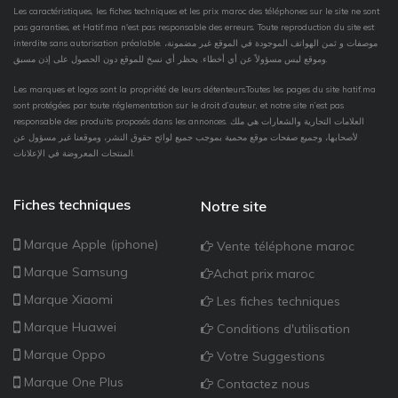
Les caractéristiques, les fiches techniques et les prix maroc des téléphones sur le site ne sont
pas garanties, et Hatif.ma n'est pas responsable des erreurs. Toute reproduction du site est
interdite sans autorisation préalable. موصفات و ثمن الهواتف الموجودة في الموقع غير مضمونة،
وموقع ليس مسؤولاً عن أي أخطاء. يحظر أي نسخ للموقع دون الحصول على إذن مسبق.
Les marques et logos sont la propriété de leurs détenteurs.Toutes les pages du site hatif.ma
sont protégées par toute réglementation sur le droit d’auteur, et notre site n’est pas
responsable des produits proposés dans les annonces. العلامات التجارية والشعارات هي ملك
لأصحابها، وجميع صفحات موقع محمية بموجب جميع لوائح حقوق النشر، وموقعنا غير مسؤول عن
المنتجات المعروضة في الإعلانات.
Fiches techniques
Notre site
Marque Apple (iphone)
Vente téléphone maroc
Marque Samsung
Achat prix maroc
Marque Xiaomi
Les fiches techniques
Marque Huawei
Conditions d'utilisation
Marque Oppo
Votre Suggestions
Marque One Plus
Contactez nous