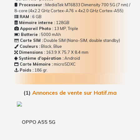
Processeur :
MediaTek MT6833 Dimensity 700 5G (7 nm) /
8-core (4x2.2 GHz Cortex-A76 + 4x2.0 GHz Cortex-A55)
RAM :
6 GB
Mémoire interne :
128GB
Appareil Photo :
13 MP, Triple
Batterie :
5000 mAh
Carte SIM :
Double SIM (Nano-SIM, double standby)
Couleurs :
Black, Blue
Dimensions :
163.9 Х 75.7 Х 8.4 mm
Système d'opération :
Android
Carte Mémoire :
microSDXC
Poids :
186 gr.
(1)
Annonces de vente sur Hatif.ma