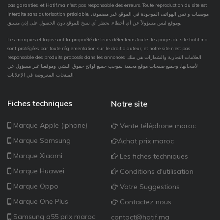
pas garanties, et Hatif.ma n'est pas responsable des erreurs. Toute reproduction du site est
interdite sans autorisation préalable. موصفات و ثمن الهواتف الموجودة في الموقع غير مضمونة،
وموقع ليس مسؤولاً عن أي أخطاء. يحظر أي نسخ للموقع دون الحصول على إذن مسبق.
Les marques et logos sont la propriété de leurs détenteurs.Toutes les pages du site hatif.ma
sont protégées par toute réglementation sur le droit d’auteur, et notre site n’est pas
responsable des produits proposés dans les annonces. العلامات التجارية والشعارات هي ملك
لأصحابها، وجميع صفحات موقع محمية بموجب جميع لوائح حقوق النشر، وموقعنا غير مسؤول عن
المنتجات المعروضة في الإعلانات.
Fiches techniques
Notre site
Marque Apple (iphone)
Vente téléphone maroc
Marque Samsung
Achat prix maroc
Marque Xiaomi
Les fiches techniques
Marque Huawei
Conditions d'utilisation
Marque Oppo
Votre Suggestions
Marque One Plus
Contactez nous
Samsung a55 prix maroc
contact@hatif.ma