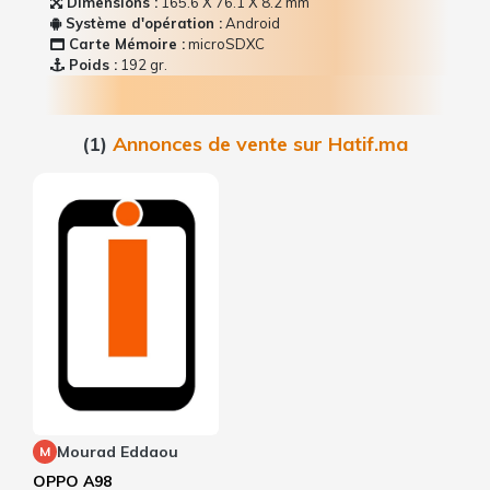
Dimensions :
165.6 Х 76.1 Х 8.2 mm
Système d'opération :
Android
Carte Mémoire :
microSDXC
Poids :
192 gr.
(1)
Annonces de vente sur Hatif.ma
Mourad Eddaou
M
OPPO A98