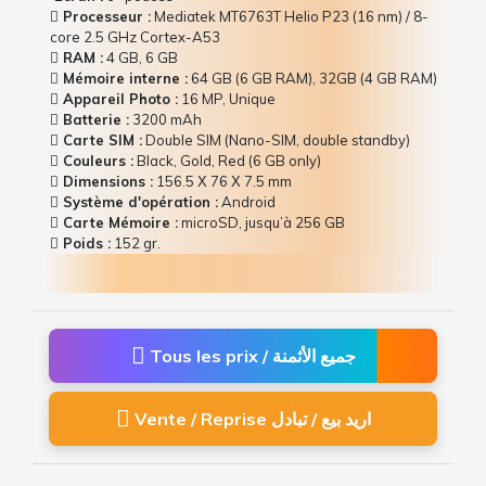
Processeur :
Mediatek MT6763T Helio P23 (16 nm) / 8-
core 2.5 GHz Cortex-A53
RAM :
4 GB, 6 GB
Mémoire interne :
64 GB (6 GB RAM), 32GB (4 GB RAM)
Appareil Photo :
16 MP, Unique
Batterie :
3200 mAh
Carte SIM :
Double SIM (Nano-SIM, double standby)
Couleurs :
Black, Gold, Red (6 GB only)
Dimensions :
156.5 Х 76 Х 7.5 mm
Système d'opération :
Android
Carte Mémoire :
microSD, jusqu’à 256 GB
Poids :
152 gr.
Tous les prix / جميع الأثمنة
Vente / Reprise اريد بيع / تبادل