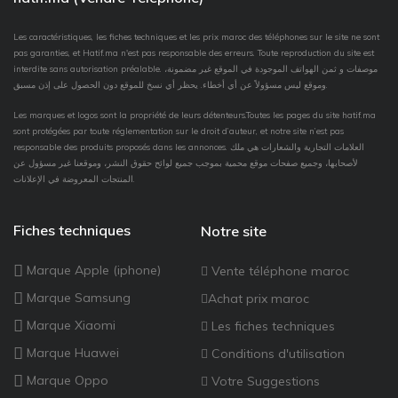
Les caractéristiques, les fiches techniques et les prix maroc des téléphones sur le site ne sont
pas garanties, et Hatif.ma n'est pas responsable des erreurs. Toute reproduction du site est
interdite sans autorisation préalable. موصفات و ثمن الهواتف الموجودة في الموقع غير مضمونة،
وموقع ليس مسؤولاً عن أي أخطاء. يحظر أي نسخ للموقع دون الحصول على إذن مسبق.
Les marques et logos sont la propriété de leurs détenteurs.Toutes les pages du site hatif.ma
sont protégées par toute réglementation sur le droit d’auteur, et notre site n’est pas
responsable des produits proposés dans les annonces. العلامات التجارية والشعارات هي ملك
لأصحابها، وجميع صفحات موقع محمية بموجب جميع لوائح حقوق النشر، وموقعنا غير مسؤول عن
المنتجات المعروضة في الإعلانات.
Fiches techniques
Notre site
Marque Apple (iphone)
Vente téléphone maroc
Marque Samsung
Achat prix maroc
Marque Xiaomi
Les fiches techniques
Marque Huawei
Conditions d'utilisation
Marque Oppo
Votre Suggestions