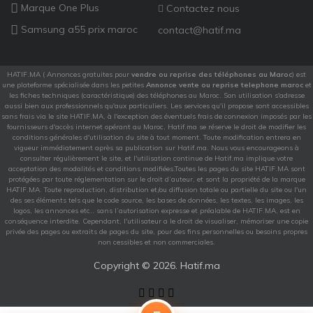
Marque One Plus
Contactez nous
Samsung a55 prix maroc
contact@hatif.ma
HATIF.MA ( Annonces gratuites pour
vendre ou reprise des téléphones au Maroc
) est
une plateforme spécialisée dans les petites
Annonce vente ou reprise telephone maroc
et
les fiches techniques (caractéristique) des téléphones au Maroc. Son utilisation s'adresse
aussi bien aux professionnels qu'aux particuliers. Les services qu'il propose sont accessibles
sans frais via le site HATIF.MA, à l'exception des éventuels frais de connexion imposés par les
fournisseurs d'accès internet opérant au Maroc, Hatif.ma se réserve le droit de modifier les
conditions générales d'utilisation du site à tout moment. Toute modification entrera en
vigueur immédiatement après sa publication sur Hatif.ma. Nous vous encourageons à
consulter régulièrement le site, et l'utilisation continue de Hatif.ma implique votre
acceptation des modalités et conditions modifiées.Toutes les pages du site HATIF.MA sont
protégées par toute réglementation sur le droit d’auteur, et sont la propriété de la marque
HATIF.MA. Toute reproduction, distribution et/ou diffusion totale ou partielle du site ou l'un
des ses éléments tels que le code source, les bases de données, les textes, les images, les
logos, les annonces etc.. sans l’autorisation expresse et préalable de HATIF.MA, est en
conséquence interdite. Cependant, l'utilisateur a le droit de visualiser, mémoriser une copie
privée des pages ou extraits de pages du site, pour des fins personnelles ou besoins propres
non cessibles et non commerciales.
Copyright ©
2026. Hatif.ma
Facebook
X
Pinterest
YouTube