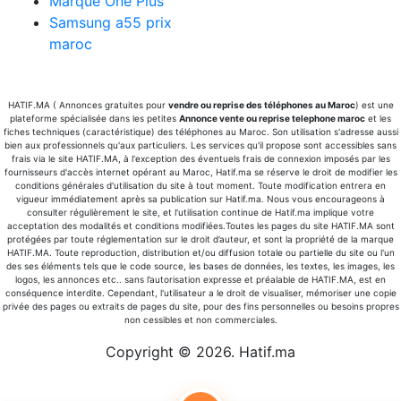
Marque One Plus
Samsung a55 prix
maroc
HATIF.MA ( Annonces gratuites pour
vendre ou reprise des téléphones au Maroc
) est une
plateforme spécialisée dans les petites
Annonce vente ou reprise telephone maroc
et les
fiches techniques (caractéristique) des téléphones au Maroc. Son utilisation s'adresse aussi
bien aux professionnels qu'aux particuliers. Les services qu'il propose sont accessibles sans
frais via le site HATIF.MA, à l'exception des éventuels frais de connexion imposés par les
fournisseurs d'accès internet opérant au Maroc, Hatif.ma se réserve le droit de modifier les
conditions générales d'utilisation du site à tout moment. Toute modification entrera en
vigueur immédiatement après sa publication sur Hatif.ma. Nous vous encourageons à
consulter régulièrement le site, et l'utilisation continue de Hatif.ma implique votre
acceptation des modalités et conditions modifiées.Toutes les pages du site HATIF.MA sont
protégées par toute réglementation sur le droit d’auteur, et sont la propriété de la marque
HATIF.MA. Toute reproduction, distribution et/ou diffusion totale ou partielle du site ou l'un
des ses éléments tels que le code source, les bases de données, les textes, les images, les
logos, les annonces etc.. sans l’autorisation expresse et préalable de HATIF.MA, est en
conséquence interdite. Cependant, l'utilisateur a le droit de visualiser, mémoriser une copie
privée des pages ou extraits de pages du site, pour des fins personnelles ou besoins propres
non cessibles et non commerciales.
Copyright ©
2026. Hatif.ma
Facebook
X
Pinterest
YouTube