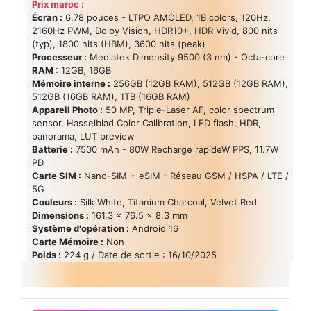
Prix maroc :
Écran :
6.78 pouces - LTPO AMOLED, 1B colors, 120Hz,
2160Hz PWM, Dolby Vision, HDR10+, HDR Vivid, 800 nits
(typ), 1800 nits (HBM), 3600 nits (peak)
Processeur :
Mediatek Dimensity 9500 (3 nm) - Octa-core
RAM :
12GB, 16GB
Mémoire interne :
256GB (12GB RAM), 512GB (12GB RAM),
512GB (16GB RAM), 1TB (16GB RAM)
Appareil Photo :
50 MP, Triple-Laser AF, color spectrum
sensor, Hasselblad Color Calibration, LED flash, HDR,
panorama, LUT preview
Batterie :
7500 mAh - 80W Recharge rapideW PPS, 11.7W
PD
Carte SIM :
Nano-SIM + eSIM - Réseau GSM / HSPA / LTE /
5G
Couleurs :
Silk White, Titanium Charcoal, Velvet Red
Dimensions :
161.3 x 76.5 x 8.3 mm
Système d'opération :
Android 16
Carte Mémoire :
Non
Poids :
224 g / Date de sortie : 16/10/2025