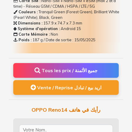
Carte SIM :
Nano-SIM + Nano-SIM + eSIM (max 2 at a
time) - Réseau GSM / CDMA / HSPA / LTE / 5G
Couleurs :
Tranquil Green (Forest Green), Brilliant White
(Pearl White), Black, Green
Dimensions :
157.9 x 74.7 x 7.3 mm
Système d'opération :
Android 15
Carte Mémoire :
Non
Poids :
187 g / Date de sortie : 15/05/2025
Tous les prix / جميع الأثمنة
Vente / Reprise اريد بيع / تبادل
OPPO Reno14 رأيك في هاتف