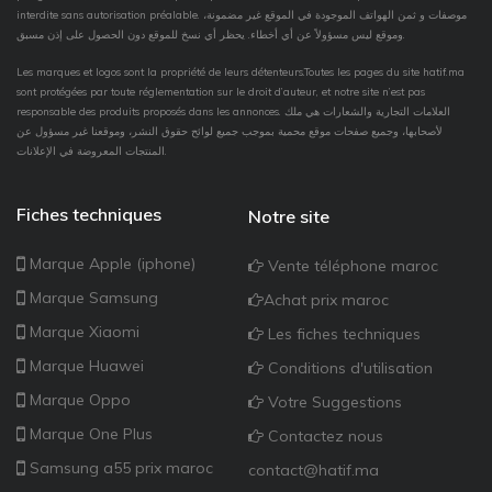
interdite sans autorisation préalable. موصفات و ثمن الهواتف الموجودة في الموقع غير مضمونة،
وموقع ليس مسؤولاً عن أي أخطاء. يحظر أي نسخ للموقع دون الحصول على إذن مسبق.
Les marques et logos sont la propriété de leurs détenteurs.Toutes les pages du site hatif.ma
sont protégées par toute réglementation sur le droit d’auteur, et notre site n’est pas
responsable des produits proposés dans les annonces. العلامات التجارية والشعارات هي ملك
لأصحابها، وجميع صفحات موقع محمية بموجب جميع لوائح حقوق النشر، وموقعنا غير مسؤول عن
المنتجات المعروضة في الإعلانات.
Fiches techniques
Notre site
Marque Apple (iphone)
Vente téléphone maroc
Marque Samsung
Achat prix maroc
Marque Xiaomi
Les fiches techniques
Marque Huawei
Conditions d'utilisation
Marque Oppo
Votre Suggestions
Marque One Plus
Contactez nous
Samsung a55 prix maroc
contact@hatif.ma