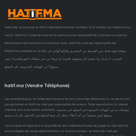
Notre site ne joue que le rôle d’intermédiaire entre l’acheteur et le vendeur du téléphone au
maroc. Hatif.ma n’intervient pas et ne prend aucune responsabilité juridique ou autre du
déroulement des transactions d’achat et vente, Hatif.ma n’est pas responsable des
téléphones proposés sur le site. موقعنا يقوم فقط بدور الوسيط بين المشتري والبائع للهاتف في
المغرب. لا يتدخل ولا يتحمل أي مسؤولية قانونية أو غيرها عن سير معاملات البيع والشراء، ليس
مسؤولاً عن الهواتف المعروضة على الموقع.
hatif.ma (Vendre Téléphone)
Les caractéristiques, les fiches techniques et les prix maroc des téléphones sur le site ne sont
pas garanties, et Hatif.ma n'est pas responsable des erreurs. Toute reproduction du site est
interdite sans autorisation préalable. موصفات و ثمن الهواتف الموجودة في الموقع غير مضمونة،
وموقع ليس مسؤولاً عن أي أخطاء. يحظر أي نسخ للموقع دون الحصول على إذن مسبق.
Les marques et logos sont la propriété de leurs détenteurs.Toutes les pages du site hatif.ma
sont protégées par toute réglementation sur le droit d’auteur, et notre site n’est pas