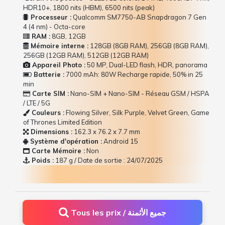
HDR10+, 1800 nits (HBM), 6500 nits (peak)
Processeur :
Qualcomm SM7750-AB Snapdragon 7 Gen
4 (4 nm) - Octa-core
RAM :
8GB, 12GB
Mémoire interne :
128GB (8GB RAM), 256GB (8GB RAM),
256GB (12GB RAM), 512GB (12GB RAM)
Appareil Photo :
50 MP, Dual-LED flash, HDR, panorama
Batterie :
7000 mAh: 80W Recharge rapide, 50% in 25
min
Carte SIM :
Nano-SIM + Nano-SIM - Réseau GSM / HSPA
/ LTE / 5G
Couleurs :
Flowing Silver, Silk Purple, Velvet Green, Game
of Thrones Limited Edition
Dimensions :
162.3 x 76.2 x 7.7 mm
Système d'opération :
Android 15
Carte Mémoire :
Non
Poids :
187 g / Date de sortie : 24/07/2025
Tous les prix / جميع الأثمنة