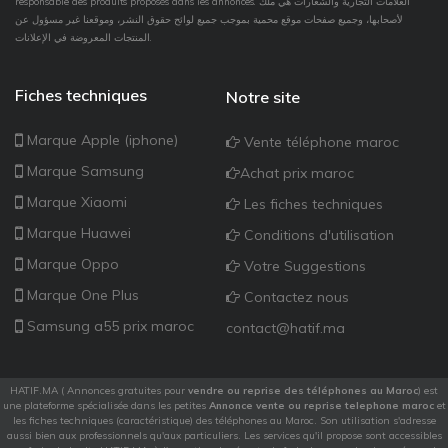
responsable des produits proposés dans les annonces. العلامات التجارية والشعارات هي ملك
لأصحابها، وجميع صفحات موقع محمية بموجب جميع لوائح حقوق النشر، وموقعنا غير مسؤول عن
المنتجات المعروضة في الإعلانات.
Fiches techniques
Notre site
Marque Apple (iphone)
Vente téléphone maroc
Marque Samsung
Achat prix maroc
Marque Xiaomi
Les fiches techniques
Marque Huawei
Conditions d'utilisation
Marque Oppo
Votre Suggestions
Marque One Plus
Contactez nous
Samsung a55 prix maroc
contact@hatif.ma
HATIF.MA ( Annonces gratuites pour
vendre ou reprise des téléphones au Maroc
) est
une plateforme spécialisée dans les petites
Annonce vente ou reprise telephone maroc
et
les fiches techniques (caractéristique) des téléphones au Maroc. Son utilisation s'adresse
aussi bien aux professionnels qu'aux particuliers. Les services qu'il propose sont accessibles