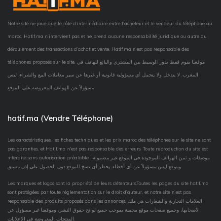
Notre site ne joue que le rôle d’intermédiaire entre l’acheteur et le vendeur du téléphone au
maroc. Hatif.ma n’intervient pas et ne prend aucune responsabilité juridique ou autre du
déroulement des transactions d’achat et vente, Hatif.ma n’est pas responsable des
téléphones proposés sur le site. موقعنا يقوم فقط بدور الوسيط بين المشتري والبائع للهاتف في
المغرب. لا يتدخل ولا يتحمل أي مسؤولية قانونية أو غيرها عن سير معاملات البيع والشراء، ليس
مسؤولاً عن الهواتف المعروضة على الموقع.
hatif.ma (Vendre Téléphone)
Les caractéristiques, les fiches techniques et les prix maroc des téléphones sur le site ne sont
pas garanties, et Hatif.ma n'est pas responsable des erreurs. Toute reproduction du site est
interdite sans autorisation préalable. موصفات و ثمن الهواتف الموجودة في الموقع غير مضمونة،
وموقع ليس مسؤولاً عن أي أخطاء. يحظر أي نسخ للموقع دون الحصول على إذن مسبق.
Les marques et logos sont la propriété de leurs détenteurs.Toutes les pages du site hatif.ma
sont protégées par toute réglementation sur le droit d’auteur, et notre site n’est pas
responsable des produits proposés dans les annonces. العلامات التجارية والشعارات هي ملك
لأصحابها، وجميع صفحات موقع محمية بموجب جميع لوائح حقوق النشر، وموقعنا غير مسؤول عن
المنتجات المعروضة في الإعلانات.