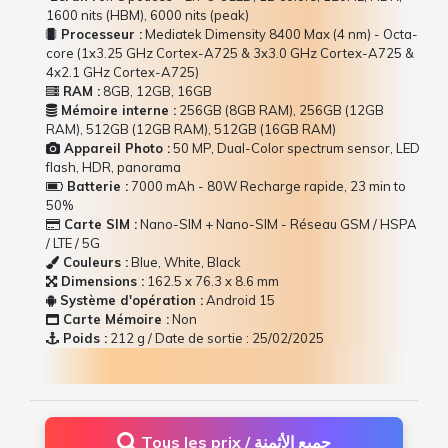
1600 nits (HBM), 6000 nits (peak)
Processeur :
Mediatek Dimensity 8400 Max (4 nm) - Octa-
core (1x3.25 GHz Cortex-A725 & 3x3.0 GHz Cortex-A725 &
4x2.1 GHz Cortex-A725)
RAM :
8GB, 12GB, 16GB
Mémoire interne :
256GB (8GB RAM), 256GB (12GB
RAM), 512GB (12GB RAM), 512GB (16GB RAM)
Appareil Photo :
50 MP, Dual-Color spectrum sensor, LED
flash, HDR, panorama
Batterie :
7000 mAh - 80W Recharge rapide, 23 min to
50%
Carte SIM :
Nano-SIM + Nano-SIM - Réseau GSM / HSPA
/ LTE / 5G
Couleurs :
Blue, White, Black
Dimensions :
162.5 x 76.3 x 8.6 mm
Système d'opération :
Android 15
Carte Mémoire :
Non
Poids :
212 g / Date de sortie : 25/02/2025
Tous les prix / جميع الأثمنة