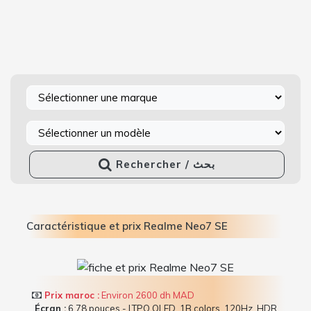
Rechercher / بحث
Caractéristique et prix Realme Neo7 SE
Prix maroc :
Environ 2600 dh MAD
Écran :
6.78 pouces - LTPO OLED, 1B colors, 120Hz, HDR,