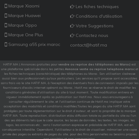
Marque Xiaomi
Les fiches techniques
Marque Huawei
Conditions d'utilisation
Marque Oppo
Votre Suggestions
Marque One Plus
Contactez nous
Samsung a55 prix maroc
contact@hatif.ma
HATIF.MA ( Annonces gratuites pour
vendre ou reprise des téléphones au Maroc
) est
une plateforme spécialisée dans les petites
Annonce vente ou reprise telephone maroc
et
les fiches techniques (caractéristique) des téléphones au Maroc. Son utilisation s'adresse
aussi bien aux professionnels qu'aux particuliers. Les services qu'il propose sont accessibles
sans frais via le site HATIF.MA, à l'exception des éventuels frais de connexion imposés par les
fournisseurs d'accès internet opérant au Maroc, Hatif.ma se réserve le droit de modifier les
conditions générales d'utilisation du site à tout moment. Toute modification entrera en
vigueur immédiatement après sa publication sur Hatif.ma. Nous vous encourageons à
consulter régulièrement le site, et l'utilisation continue de Hatif.ma implique votre
acceptation des modalités et conditions modifiées.Toutes les pages du site HATIF.MA sont
protégées par toute réglementation sur le droit d’auteur, et sont la propriété de la marque
HATIF.MA. Toute reproduction, distribution et/ou diffusion totale ou partielle du site ou l'un
des ses éléments tels que le code source, les bases de données, les textes, les images, les
logos, les annonces etc.. sans l’autorisation expresse et préalable de HATIF.MA, est en
conséquence interdite. Cependant, l'utilisateur a le droit de visualiser, mémoriser une copie
privée des pages ou extraits de pages du site, pour des fins personnelles ou besoins propres
non cessibles et non commerciales.