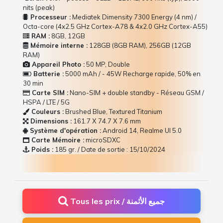
nits (peak)
Processeur :
Mediatek Dimensity 7300 Energy (4 nm) /
Octa-core (4x2.5 GHz Cortex-A78 & 4x2.0 GHz Cortex-A55)
RAM :
8GB, 12GB
Mémoire interne :
128GB (8GB RAM), 256GB (12GB
RAM)
Appareil Photo :
50 MP, Double
Batterie :
5000 mAh / - 45W Recharge rapide, 50% en
30 min
Carte SIM :
Nano-SIM + double standby - Réseau GSM /
HSPA / LTE / 5G
Couleurs :
Brushed Blue, Textured Titanium
Dimensions :
161.7 Х 74.7 Х 7.6 mm
Système d'opération :
Android 14, Realme UI 5.0
Carte Mémoire :
microSDXC
Poids :
185 gr. / Date de sortie : 15/10/2024
Tous les prix / جميع الأثمنة