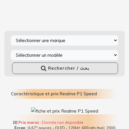
Rechercher / بحث
Caractéristique et prix Realme P1 Speed
Prix maroc :
Donnée non disponible
Écran :
6.67" pouces - OLED - 120Hz, 600 nits (typ), 2000