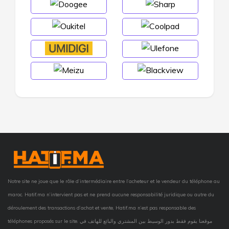
Notre site ne joue que le rôle d’intermédiaire entre l’acheteur et le vendeur du téléphone au
maroc. Hatif.ma n’intervient pas et ne prend aucune responsabilité juridique ou autre du
déroulement des transactions d’achat et vente, Hatif.ma n’est pas responsable des
téléphones proposés sur le site. موقعنا يقوم فقط بدور الوسيط بين المشتري والبائع للهاتف في