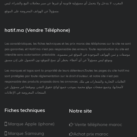
المغرب. لا يتدخل ولا يتحمل أي مسؤولية قانونية أو غيرها عن سير معاملات البيع والشراء، ليس
مسؤولاً عن الهواتف المعروضة على الموقع.
hatif.ma (Vendre Téléphone)
Les caractéristiques, les fiches techniques et les prix maroc des téléphones sur le site ne sont
pas garanties, et Hatif.ma n'est pas responsable des erreurs. Toute reproduction du site est
interdite sans autorisation préalable. موصفات و ثمن الهواتف الموجودة في الموقع غير مضمونة،
وموقع ليس مسؤولاً عن أي أخطاء. يحظر أي نسخ للموقع دون الحصول على إذن مسبق.
Les marques et logos sont la propriété de leurs détenteurs.Toutes les pages du site hatif.ma
sont protégées par toute réglementation sur le droit d’auteur, et notre site n’est pas
responsable des produits proposés dans les annonces. العلامات التجارية والشعارات هي ملك
لأصحابها، وجميع صفحات موقع محمية بموجب جميع لوائح حقوق النشر، وموقعنا غير مسؤول عن
المنتجات المعروضة في الإعلانات.
Fiches techniques
Notre site
Marque Apple (iphone)
Vente téléphone maroc
Marque Samsung
Achat prix maroc