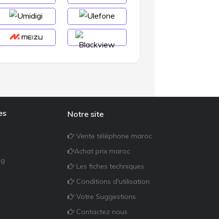
es
Notre site
Vente téléphone maroc
Achat prix maroc
ng
Les fiches techniques
Conditions d'utilisation
Votre Suggestions
Contactez nous