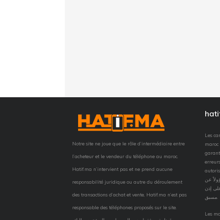
hat
Les car
Notre site ne joue que le rôle d’intermédiaire entre
maroc 
garant
l’acheteur et le vendeur du téléphone au maroc.
erreurs
Hatif.ma n’intervient pas et ne prend aucune
autorisation
لاً عن
responsabilité juridique ou autre du déroulement
لى إذن
des transactions d’achat et vente, Hatif.ma n’est pas
مسبق.
responsable des téléphones proposés sur le site.
Les ma