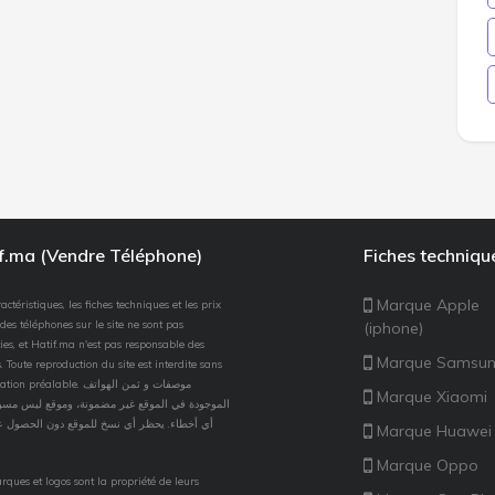
if.ma (Vendre Téléphone)
Fiches techniqu
Marque Apple
actéristiques, les fiches techniques et les prix
des téléphones sur le site ne sont pas
(iphone)
ies, et Hatif.ma n'est pas responsable des
Marque Samsu
. Toute reproduction du site est interdite sans
 préalable. موصفات و ثمن الهواتف
Marque Xiaomi
الموجودة في الموقع غير مضمونة، وموقع ليس مسؤو
أي أخطاء. يحظر أي نسخ للموقع دون الحصول ع
Marque Huawei
Marque Oppo
rques et logos sont la propriété de leurs