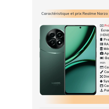
Caractéristique et prix Realme Narzo
Pri
Écran
(HBM
Pro
RA
Mém
App
Bat
min
Car
Cou
Dim
Sys
Car
Poi