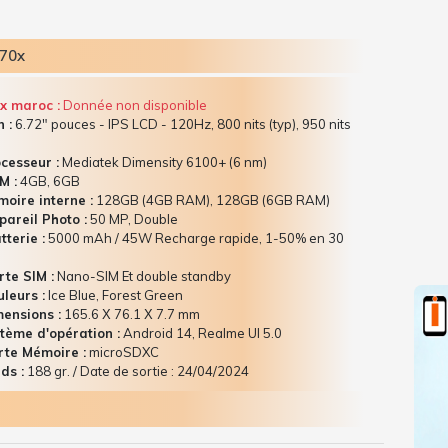
 70x
x maroc :
Donnée non disponible
 :
6.72" pouces - IPS LCD - 120Hz, 800 nits (typ), 950 nits
)
cesseur :
Mediatek Dimensity 6100+ (6 nm)
M :
4GB, 6GB
oire interne :
128GB (4GB RAM), 128GB (6GB RAM)
areil Photo :
50 MP, Double
terie :
5000 mAh / 45W Recharge rapide, 1-50% en 30
te SIM :
Nano-SIM Et double standby
leurs :
Ice Blue, Forest Green
ensions :
165.6 Х 76.1 Х 7.7 mm
tème d'opération :
Android 14, Realme UI 5.0
te Mémoire :
microSDXC
ds :
188 gr. / Date de sortie : 24/04/2024