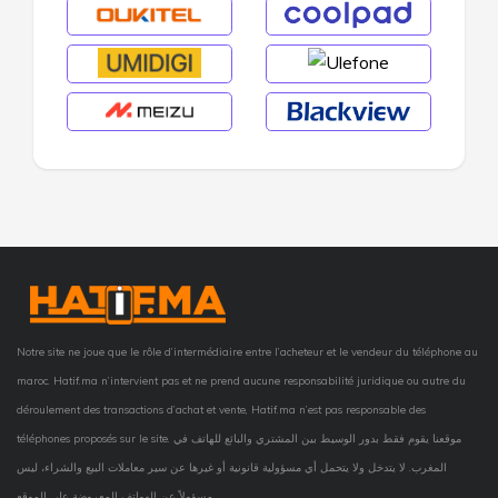
Notre site ne joue que le rôle d’intermédiaire entre l’acheteur et le vendeur du téléphone au
maroc. Hatif.ma n’intervient pas et ne prend aucune responsabilité juridique ou autre du
déroulement des transactions d’achat et vente, Hatif.ma n’est pas responsable des
téléphones proposés sur le site. موقعنا يقوم فقط بدور الوسيط بين المشتري والبائع للهاتف في
المغرب. لا يتدخل ولا يتحمل أي مسؤولية قانونية أو غيرها عن سير معاملات البيع والشراء، ليس
مسؤولاً عن الهواتف المعروضة على الموقع.