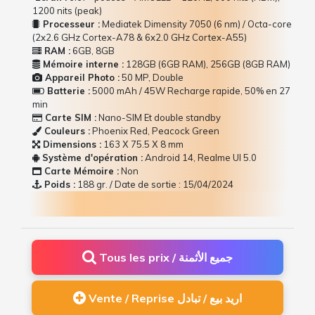
1200 nits (peak)
Processeur :
Mediatek Dimensity 7050 (6 nm) / Octa-core
(2x2.6 GHz Cortex-A78 & 6x2.0 GHz Cortex-A55)
RAM :
6GB, 8GB
Mémoire interne :
128GB (6GB RAM), 256GB (8GB RAM)
Appareil Photo :
50 MP, Double
Batterie :
5000 mAh / 45W Recharge rapide, 50% en 27
min
Carte SIM :
Nano-SIM Et double standby
Couleurs :
Phoenix Red, Peacock Green
Dimensions :
163 Х 75.5 Х 8 mm
Système d'opération :
Android 14, Realme UI 5.0
Carte Mémoire :
Non
Poids :
188 gr. / Date de sortie : 15/04/2024
Tous les prix / جميع الأثمنة
Vente / Reprise اريد بيع / تبادل