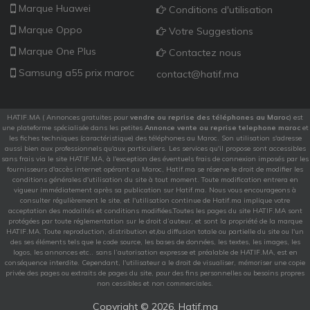
Marque Huawei
Conditions d'utilisation
Marque Oppo
Votre Suggestions
Marque One Plus
Contactez nous
Samsung a55 prix maroc
contact@hatif.ma
HATIF.MA ( Annonces gratuites pour
vendre ou reprise des téléphones au Maroc
) est
une plateforme spécialisée dans les petites
Annonce vente ou reprise telephone maroc
et
les fiches techniques (caractéristique) des téléphones au Maroc. Son utilisation s'adresse
aussi bien aux professionnels qu'aux particuliers. Les services qu'il propose sont accessibles
sans frais via le site HATIF.MA, à l'exception des éventuels frais de connexion imposés par les
fournisseurs d'accès internet opérant au Maroc, Hatif.ma se réserve le droit de modifier les
conditions générales d'utilisation du site à tout moment. Toute modification entrera en
vigueur immédiatement après sa publication sur Hatif.ma. Nous vous encourageons à
consulter régulièrement le site, et l'utilisation continue de Hatif.ma implique votre
acceptation des modalités et conditions modifiées.Toutes les pages du site HATIF.MA sont
protégées par toute réglementation sur le droit d’auteur, et sont la propriété de la marque
HATIF.MA. Toute reproduction, distribution et/ou diffusion totale ou partielle du site ou l'un
des ses éléments tels que le code source, les bases de données, les textes, les images, les
logos, les annonces etc.. sans l’autorisation expresse et préalable de HATIF.MA, est en
conséquence interdite. Cependant, l'utilisateur a le droit de visualiser, mémoriser une copie
privée des pages ou extraits de pages du site, pour des fins personnelles ou besoins propres
non cessibles et non commerciales.
Copyright ©
2026. Hatif.ma