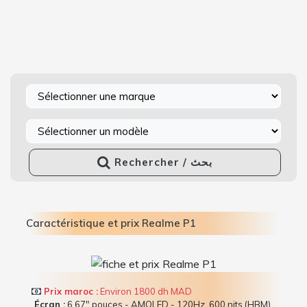
Rechercher / بحث
Caractéristique et prix Realme P1
Prix maroc :
Environ 1800 dh MAD
Écran :
6.67" pouces - AMOLED - 120Hz, 600 nits (HBM),