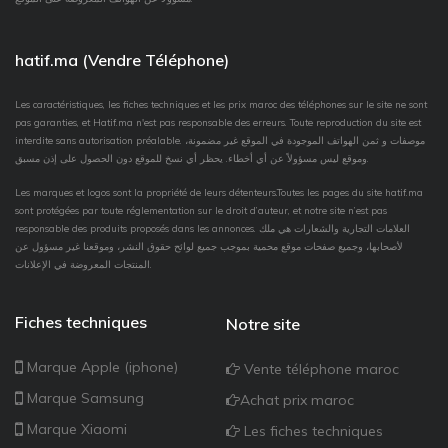
hatif.ma (Vendre Téléphone)
Les caractéristiques, les fiches techniques et les prix maroc des téléphones sur le site ne sont
pas garanties, et Hatif.ma n'est pas responsable des erreurs. Toute reproduction du site est
interdite sans autorisation préalable. موصفات و ثمن الهواتف الموجودة في الموقع غير مضمونة،
وموقع ليس مسؤولاً عن أي أخطاء. يحظر أي نسخ للموقع دون الحصول على إذن مسبق.
Les marques et logos sont la propriété de leurs détenteurs.Toutes les pages du site hatif.ma
sont protégées par toute réglementation sur le droit d’auteur, et notre site n’est pas
responsable des produits proposés dans les annonces. العلامات التجارية والشعارات هي ملك
لأصحابها، وجميع صفحات موقع محمية بموجب جميع لوائح حقوق النشر، وموقعنا غير مسؤول عن
المنتجات المعروضة في الإعلانات.
Fiches techniques
Notre site
Marque Apple (iphone)
Vente téléphone maroc
Marque Samsung
Achat prix maroc
Marque Xiaomi
Les fiches techniques