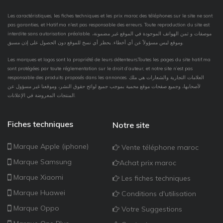
Les caractéristiques, les fiches techniques et les prix maroc des téléphones sur le site ne sont
pas garanties, et Hatif.ma n'est pas responsable des erreurs. Toute reproduction du site est
interdite sans autorisation préalable. موصفات و ثمن الهواتف الموجودة في الموقع غير مضمونة،
وموقع ليس مسؤولاً عن أي أخطاء. يحظر أي نسخ للموقع دون الحصول على إذن مسبق.
Les marques et logos sont la propriété de leurs détenteurs.Toutes les pages du site hatif.ma
sont protégées par toute réglementation sur le droit d’auteur, et notre site n’est pas
responsable des produits proposés dans les annonces. العلامات التجارية والشعارات هي ملك
لأصحابها، وجميع صفحات موقع محمية بموجب جميع لوائح حقوق النشر، وموقعنا غير مسؤول عن
المنتجات المعروضة في الإعلانات.
Fiches techniques
Notre site
Marque Apple (iphone)
Vente téléphone maroc
Marque Samsung
Achat prix maroc
Marque Xiaomi
Les fiches techniques
Marque Huawei
Conditions d'utilisation
Marque Oppo
Votre Suggestions