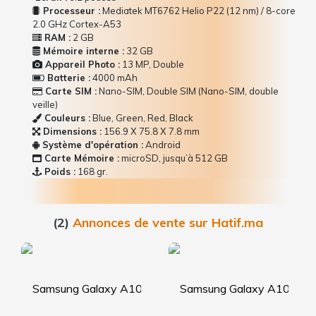
Processeur :
Mediatek MT6762 Helio P22 (12 nm) / 8-core
2.0 GHz Cortex-A53
RAM :
2 GB
Mémoire interne :
32 GB
Appareil Photo :
13 MP, Double
Batterie :
4000 mAh
Carte SIM :
Nano-SIM, Double SIM (Nano-SIM, double
veille)
Couleurs :
Blue, Green, Red, Black
Dimensions :
156.9 Х 75.8 Х 7.8 mm
Système d'opération :
Android
Carte Mémoire :
microSD, jusqu’à 512 GB
Poids :
168 gr.
(2)
Annonces de vente sur Hatif.ma