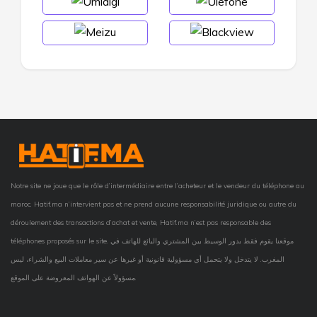
Notre site ne joue que le rôle d’intermédiaire entre l’acheteur et le vendeur du téléphone au
maroc. Hatif.ma n’intervient pas et ne prend aucune responsabilité juridique ou autre du
déroulement des transactions d’achat et vente, Hatif.ma n’est pas responsable des
téléphones proposés sur le site. موقعنا يقوم فقط بدور الوسيط بين المشتري والبائع للهاتف في
المغرب. لا يتدخل ولا يتحمل أي مسؤولية قانونية أو غيرها عن سير معاملات البيع والشراء، ليس
مسؤولاً عن الهواتف المعروضة على الموقع.