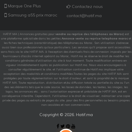
Marque One Plus
Contactez nous
Samsung a55 prix maroc
contact@hatif.ma
HATIF.MA ( Annonces gratuites pour
vendre ou reprise des téléphones au Maroc
) est
une plateforme spécialisée dans les petites
Annonce vente ou reprise telephone maroc
et
les fiches techniques (caractéristique) des téléphones au Maroc. Son utilisation s'adresse
aussi bien aux professionnels qu'aux particuliers. Les services qu'il propose sont accessibles
sans frais via le site HATIF.MA, à l'exception des éventuels frais de connexion imposés par les
fournisseurs d'accès internet opérant au Maroc, Hatif.ma se réserve le droit de modifier les
conditions générales d'utilisation du site à tout moment. Toute modification entrera en
vigueur immédiatement après sa publication sur Hatif.ma. Nous vous encourageons à
consulter régulièrement le site, et l'utilisation continue de Hatif.ma implique votre
acceptation des modalités et conditions modifiées.Toutes les pages du site HATIF.MA sont
protégées par toute réglementation sur le droit d’auteur, et sont la propriété de la marque
HATIF.MA. Toute reproduction, distribution et/ou diffusion totale ou partielle du site ou l'un
des ses éléments tels que le code source, les bases de données, les textes, les images, les
logos, les annonces etc.. sans l’autorisation expresse et préalable de HATIF.MA, est en
conséquence interdite. Cependant, l'utilisateur a le droit de visualiser, mémoriser une copie
privée des pages ou extraits de pages du site, pour des fins personnelles ou besoins propres
non cessibles et non commerciales.
Copyright ©
2026. Hatif.ma
Facebook
X
Pinterest
YouTube