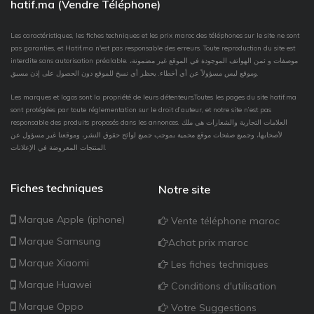
hatif.ma (Vendre Téléphone)
Les caractéristiques, les fiches techniques et les prix maroc des téléphones sur le site ne sont
pas garanties, et Hatif.ma n'est pas responsable des erreurs. Toute reproduction du site est
interdite sans autorisation préalable. موصفات و ثمن الهواتف الموجودة في الموقع غير مضمونة،
وموقع ليس مسؤولاً عن أي أخطاء. يحظر أي نسخ للموقع دون الحصول على إذن مسبق.
Les marques et logos sont la propriété de leurs détenteurs.Toutes les pages du site hatif.ma
sont protégées par toute réglementation sur le droit d’auteur, et notre site n’est pas
responsable des produits proposés dans les annonces. العلامات التجارية والشعارات هي ملك
لأصحابها، وجميع صفحات موقع محمية بموجب جميع لوائح حقوق النشر، وموقعنا غير مسؤول عن
المنتجات المعروضة في الإعلانات.
Fiches techniques
Notre site
Marque Apple (iphone)
Vente téléphone maroc
Marque Samsung
Achat prix maroc
Marque Xiaomi
Les fiches techniques
Marque Huawei
Conditions d'utilisation
Marque Oppo
Votre Suggestions