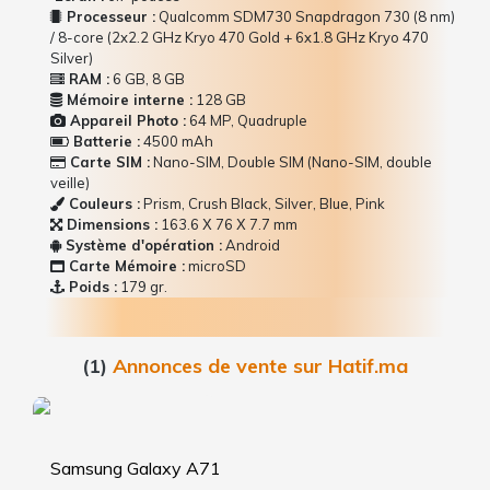
Processeur :
Qualcomm SDM730 Snapdragon 730 (8 nm)
/ 8-core (2x2.2 GHz Kryo 470 Gold + 6x1.8 GHz Kryo 470
Silver)
RAM :
6 GB, 8 GB
Mémoire interne :
128 GB
Appareil Photo :
64 MP, Quadruple
Batterie :
4500 mAh
Carte SIM :
Nano-SIM, Double SIM (Nano-SIM, double
veille)
Couleurs :
Prism, Crush Black, Silver, Blue, Pink
Dimensions :
163.6 Х 76 Х 7.7 mm
Système d'opération :
Android
Carte Mémoire :
microSD
Poids :
179 gr.
(1)
Annonces de vente sur Hatif.ma