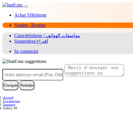
Achat Téléphone
Vendre / Reprise
Caractéristique / مواصفات الهواتف
Suggestion/اقتراح
Se connecter
Envoyer
Annuler
Acceuil
Les marques
Samsung
Galaxy S6