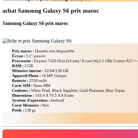
achat Samsung Galaxy S6 prix maroc
Samsung Galaxy S6 prix maroc
Prix maroc :
Donnée non disponible
Écran :
5.1" pouces
Processeur :
Exynos 7420 Octa (14 nm) / 8-core (4x2.1 GHz Cortex-A57 +
RAM :
3 GB
Mémoire interne :
32/64/128 GB
Appareil Photo :
16 MP, Unique
Batterie :
2550 mAh
Carte SIM :
Nano-SIM
Couleurs :
White Pearl, Black Sapphire, Gold Platinum, Blue Topaz
Dimensions :
143.4 Х 70.5 Х 6.8 mm
Système d'opération :
Android
Carte Mémoire :
Non
Poids :
138 gr.