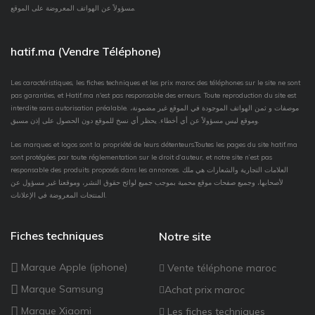
مسؤولاً عن الهواتف المعروضة على الموقع.
hatif.ma (Vendre Téléphone)
Les caractéristiques, les fiches techniques et les prix maroc des téléphones sur le site ne sont
pas garanties, et Hatif.ma n'est pas responsable des erreurs. Toute reproduction du site est
interdite sans autorisation préalable. موصفات و ثمن الهواتف الموجودة في الموقع غير مضمونة،
وموقع ليس مسؤولاً عن أي أخطاء. يحظر أي نسخ للموقع دون الحصول على إذن مسبق.
Les marques et logos sont la propriété de leurs détenteurs.Toutes les pages du site hatif.ma
sont protégées par toute réglementation sur le droit d’auteur, et notre site n’est pas
responsable des produits proposés dans les annonces. العلامات التجارية والشعارات هي ملك
لأصحابها، وجميع صفحات موقع محمية بموجب جميع لوائح حقوق النشر، وموقعنا غير مسؤول عن
المنتجات المعروضة في الإعلانات.
Fiches techniques
Notre site
Marque Apple (iphone)
Vente téléphone maroc
Marque Samsung
Achat prix maroc
Marque Xiaomi
Les fiches techniques