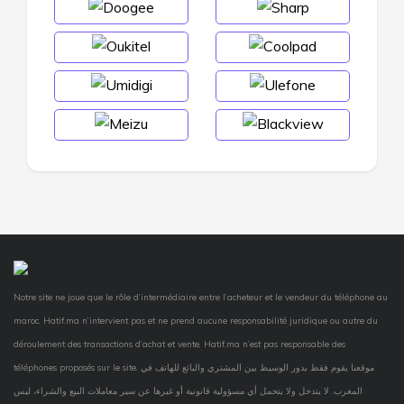
Notre site ne joue que le rôle d’intermédiaire entre l’acheteur et le vendeur du téléphone au
maroc. Hatif.ma n’intervient pas et ne prend aucune responsabilité juridique ou autre du
déroulement des transactions d’achat et vente, Hatif.ma n’est pas responsable des
téléphones proposés sur le site. موقعنا يقوم فقط بدور الوسيط بين المشتري والبائع للهاتف في
المغرب. لا يتدخل ولا يتحمل أي مسؤولية قانونية أو غيرها عن سير معاملات البيع والشراء، ليس