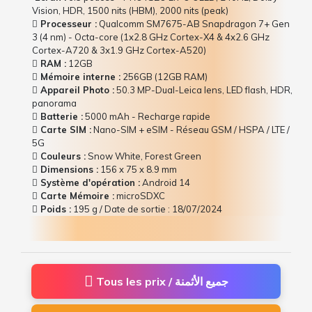
Vision, HDR, 1500 nits (HBM), 2000 nits (peak)
Processeur :
Qualcomm SM7675-AB Snapdragon 7+ Gen
3 (4 nm) - Octa-core (1x2.8 GHz Cortex-X4 & 4x2.6 GHz
Cortex-A720 & 3x1.9 GHz Cortex-A520)
RAM :
12GB
Mémoire interne :
256GB (12GB RAM)
Appareil Photo :
50.3 MP-Dual-Leica lens, LED flash, HDR,
panorama
Batterie :
5000 mAh - Recharge rapide
Carte SIM :
Nano-SIM + eSIM - Réseau GSM / HSPA / LTE /
5G
Couleurs :
Snow White, Forest Green
Dimensions :
156 x 75 x 8.9 mm
Système d'opération :
Android 14
Carte Mémoire :
microSDXC
Poids :
195 g / Date de sortie : 18/07/2024
Tous les prix / جميع الأثمنة