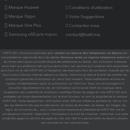
Marque Huawei
Conditions d'utilisation
Marque Oppo
Votre Suggestions
Marque One Plus
Contactez nous
Samsung a55 prix maroc
contact@hatif.ma
HATIF.MA ( Annonces gratuites pour
vendre ou reprise des téléphones au Maroc
) est
une plateforme spécialisée dans les petites
Annonce vente ou reprise telephone maroc
et
les fiches techniques (caractéristique) des téléphones au Maroc. Son utilisation s'adresse
aussi bien aux professionnels qu'aux particuliers. Les services qu'il propose sont accessibles
sans frais via le site HATIF.MA, à l'exception des éventuels frais de connexion imposés par les
fournisseurs d'accès internet opérant au Maroc, Hatif.ma se réserve le droit de modifier les
conditions générales d'utilisation du site à tout moment. Toute modification entrera en
vigueur immédiatement après sa publication sur Hatif.ma. Nous vous encourageons à
consulter régulièrement le site, et l'utilisation continue de Hatif.ma implique votre
acceptation des modalités et conditions modifiées.Toutes les pages du site HATIF.MA sont
protégées par toute réglementation sur le droit d’auteur, et sont la propriété de la marque
HATIF.MA. Toute reproduction, distribution et/ou diffusion totale ou partielle du site ou l'un
des ses éléments tels que le code source, les bases de données, les textes, les images, les
logos, les annonces etc.. sans l’autorisation expresse et préalable de HATIF.MA, est en
conséquence interdite. Cependant, l'utilisateur a le droit de visualiser, mémoriser une copie
privée des pages ou extraits de pages du site, pour des fins personnelles ou besoins propres
non cessibles et non commerciales.