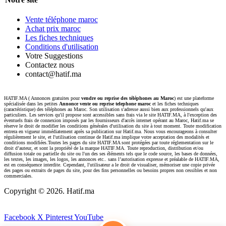
Vente téléphone maroc
Achat prix maroc
Les fiches techniques
Conditions d'utilisation
Votre Suggestions
Contactez nous
contact@hatif.ma
HATIF.MA ( Annonces gratuites pour
vendre ou reprise des téléphones au Maroc
) est une plateforme
spécialisée dans les petites
Annonce vente ou reprise telephone maroc
et les fiches techniques
(caractéristique) des téléphones au Maroc. Son utilisation s'adresse aussi bien aux professionnels qu'aux
particuliers. Les services qu'il propose sont accessibles sans frais via le site HATIF.MA, à l'exception des
éventuels frais de connexion imposés par les fournisseurs d'accès internet opérant au Maroc, Hatif.ma se
réserve le droit de modifier les conditions générales d'utilisation du site à tout moment. Toute modification
entrera en vigueur immédiatement après sa publication sur Hatif.ma. Nous vous encourageons à consulter
régulièrement le site, et l'utilisation continue de Hatif.ma implique votre acceptation des modalités et
conditions modifiées.Toutes les pages du site HATIF.MA sont protégées par toute réglementation sur le
droit d’auteur, et sont la propriété de la marque HATIF.MA. Toute reproduction, distribution et/ou
diffusion totale ou partielle du site ou l'un des ses éléments tels que le code source, les bases de données,
les textes, les images, les logos, les annonces etc.. sans l’autorisation expresse et préalable de HATIF.MA,
est en conséquence interdite. Cependant, l'utilisateur a le droit de visualiser, mémoriser une copie privée
des pages ou extraits de pages du site, pour des fins personnelles ou besoins propres non cessibles et non
commerciales.
Copyright ©
2026. Hatif.ma
Facebook
X
Pinterest
YouTube