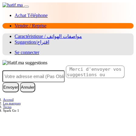
Achat Téléphone
Vendre / Reprise
Caractéristique / مواصفات الهواتف
Suggestion/اقتراح
Se connecter
Envoyer
Annuler
Acceuil
Les marques
Tecno
Spark Go 1