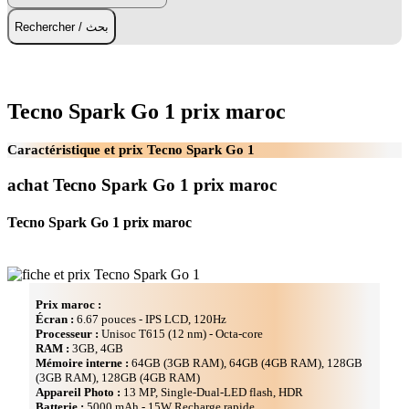
Rechercher / بحث
Tecno Spark Go 1 prix maroc
Caractéristique et prix Tecno Spark Go 1
achat Tecno Spark Go 1 prix maroc
Tecno Spark Go 1 prix maroc
Prix maroc :
Écran :
6.67 pouces - IPS LCD, 120Hz
Processeur :
Unisoc T615 (12 nm) - Octa-core
RAM :
3GB, 4GB
Mémoire interne :
64GB (3GB RAM), 64GB (4GB RAM), 128GB
(3GB RAM), 128GB (4GB RAM)
Appareil Photo :
13 MP, Single-Dual-LED flash, HDR
Batterie :
5000 mAh - 15W Recharge rapide