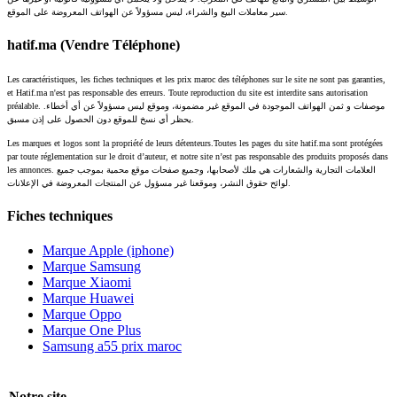
سير معاملات البيع والشراء، ليس مسؤولاً عن الهواتف المعروضة على الموقع.
hatif.ma (Vendre Téléphone)
Les caractéristiques, les fiches techniques et les prix maroc des téléphones sur le site ne sont pas garanties,
et Hatif.ma n'est pas responsable des erreurs. Toute reproduction du site est interdite sans autorisation
préalable. موصفات و ثمن الهواتف الموجودة في الموقع غير مضمونة، وموقع ليس مسؤولاً عن أي أخطاء.
يحظر أي نسخ للموقع دون الحصول على إذن مسبق.
Les marques et logos sont la propriété de leurs détenteurs.Toutes les pages du site hatif.ma sont protégées
par toute réglementation sur le droit d’auteur, et notre site n’est pas responsable des produits proposés dans
les annonces. العلامات التجارية والشعارات هي ملك لأصحابها، وجميع صفحات موقع محمية بموجب جميع
لوائح حقوق النشر، وموقعنا غير مسؤول عن المنتجات المعروضة في الإعلانات.
Fiches techniques
Marque Apple (iphone)
Marque Samsung
Marque Xiaomi
Marque Huawei
Marque Oppo
Marque One Plus
Samsung a55 prix maroc
Notre site