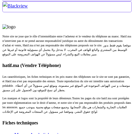
Notre site ne joue que le rôle d’intermédiaire entre l’acheteur et le vendeur du téléphone au maroc. Hatif.ma
n’intervient pas et ne prend aucune responsabilité juridique ou autre du déroulement des transactions
d’achat et vente, Hatif.ma n’est pas responsable des téléphones proposés sur le site. موقعنا يقوم فقط بدور
الوسيط بين المشتري والبائع للهاتف في المغرب. لا يتدخل ولا يتحمل أي مسؤولية قانونية أو غيرها عن
سير معاملات البيع والشراء، ليس مسؤولاً عن الهواتف المعروضة على الموقع.
hatif.ma (Vendre Téléphone)
Les caractéristiques, les fiches techniques et les prix maroc des téléphones sur le site ne sont pas garanties,
et Hatif.ma n'est pas responsable des erreurs. Toute reproduction du site est interdite sans autorisation
préalable. موصفات و ثمن الهواتف الموجودة في الموقع غير مضمونة، وموقع ليس مسؤولاً عن أي أخطاء.
يحظر أي نسخ للموقع دون الحصول على إذن مسبق.
Les marques et logos sont la propriété de leurs détenteurs.Toutes les pages du site hatif.ma sont protégées
par toute réglementation sur le droit d’auteur, et notre site n’est pas responsable des produits proposés dans
les annonces. العلامات التجارية والشعارات هي ملك لأصحابها، وجميع صفحات موقع محمية بموجب جميع
لوائح حقوق النشر، وموقعنا غير مسؤول عن المنتجات المعروضة في الإعلانات.
Fiches techniques