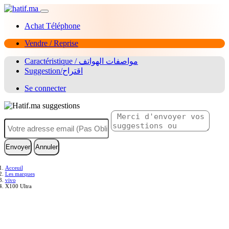
Achat Téléphone
Vendre / Reprise
Caractéristique / مواصفات الهواتف
Suggestion/اقتراح
Se connecter
Envoyer
Annuler
Acceuil
Les marques
vivo
X100 Ultra