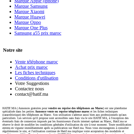
Marque Apple (iphone)
Marque Samsung
Marque Xiaomi
Marque Huawei
Marque Oppo
Marque One Plus
Samsung a55 prix maroc
Notre site
Vente téléphone maroc
Achat prix maroc
Les fiches techniques
Conditions d'utilisation
Votre Suggestions
Contactez nous
contact@hatif.ma
HATIF.MA ( Annonces gratuites pour
vendre ou reprise des téléphones au Maroc
) est une plateforme
spécialisée dans les petites
Annonce vente ou reprise telephone maroc
et les fiches techniques
(caractéristique) des téléphones au Maroc. Son utilisation s'adresse aussi bien aux professionnels qu'aux
particuliers. Les services qu'il propose sont accessibles sans frais via le site HATIF.MA, à l'exception des
éventuels frais de connexion imposés par les fournisseurs d'accès internet opérant au Maroc, Hatif.ma se
réserve le droit de modifier les conditions générales d'utilisation du site à tout moment. Toute modification
entrera en vigueur immédiatement après sa publication sur Hatif.ma. Nous vous encourageons à consulter
régulièrement le site, et l'utilisation continue de Hatif.ma implique votre acceptation des modalités et