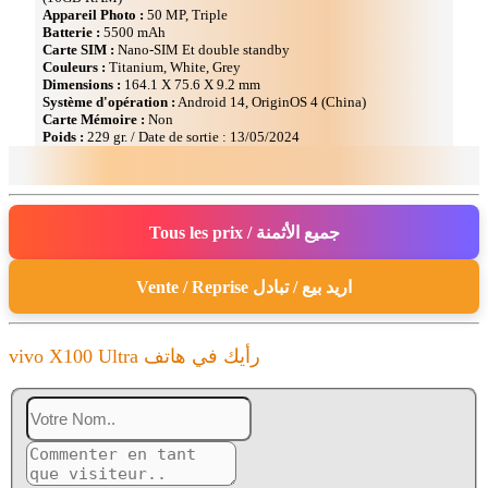
Appareil Photo :
50 MP, Triple
Batterie :
5500 mAh
Carte SIM :
Nano-SIM Et double standby
Couleurs :
Titanium, White, Grey
Dimensions :
164.1 Х 75.6 Х 9.2 mm
Système d'opération :
Android 14, OriginOS 4 (China)
Carte Mémoire :
Non
Poids :
229 gr. / Date de sortie : 13/05/2024
Tous les prix / جميع الأثمنة
Vente / Reprise اريد بيع / تبادل
vivo X100 Ultra رأيك في هاتف