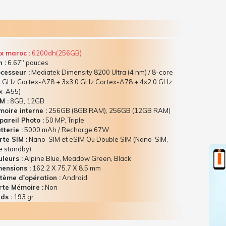
x maroc :
6200dh(256GB)
 :
6.67" pouces
cesseur :
Mediatek Dimensity 8200 Ultra (4 nm) / 8-core
1 GHz Cortex-A78 + 3x3.0 GHz Cortex-A78 + 4x2.0 GHz
x-A55)
M :
8GB, 12GB
oire interne :
256GB (8GB RAM), 256GB (12GB RAM)
areil Photo :
50 MP, Triple
terie :
5000 mAh / Recharge 67W
te SIM :
Nano-SIM et eSIM Ou Double SIM (Nano-SIM,
e standby)
leurs :
Alpine Blue, Meadow Green, Black
ensions :
162.2 Х 75.7 Х 8.5 mm
tème d'opération :
Android
te Mémoire :
Non
ds :
193 gr.