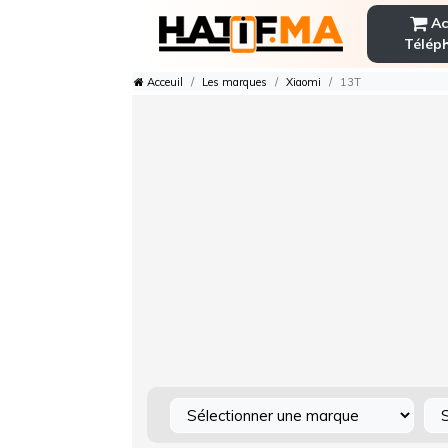
Ac
Télép
Acceuil
Les marques
Xiaomi
13T