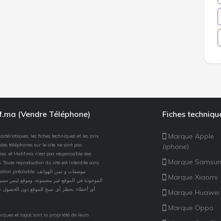
if.ma (Vendre Téléphone)
Fiches techniqu
Marque Apple
actéristiques, les fiches techniques et les prix
des téléphones sur le site ne sont pas
(iphone)
ies, et Hatif.ma n'est pas responsable des
Marque Samsu
. Toute reproduction du site est interdite sans
 préalable. موصفات و ثمن الهواتف
Marque Xiaomi
الموجودة في الموقع غير مضمونة، وموقع ليس مسؤو
أي أخطاء. يحظر أي نسخ للموقع دون الحصول ع
Marque Huawei
Marque Oppo
rques et logos sont la propriété de leurs