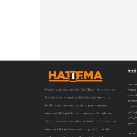
hat
Les car
Notre site ne joue que le rôle d’intermédiaire entre
maroc 
garant
l’acheteur et le vendeur du téléphone au maroc.
erreurs
Hatif.ma n’intervient pas et ne prend aucune
autorisation
لاً عن
responsabilité juridique ou autre du déroulement
لى إذن
des transactions d’achat et vente, Hatif.ma n’est pas
مسبق.
responsable des téléphones proposés sur le site.
Les ma