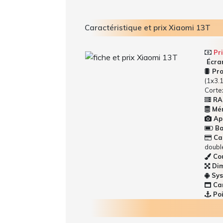
Caractéristique et prix Xiaomi 13T
Pri
Écran
Pro
(1x3.
Corte
RA
Mém
App
Bat
Car
doubl
Cou
Dim
Sys
Car
Poi