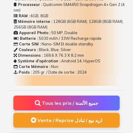
Processeur :
Qualcomm SM4450 Snapdragon 4+ Gen 2 (4
nm)
RAM :
6GB, 8GB
Mémoire interne :
128GB (6GB RAM), 128GB (8GB RAM),
256GB (8GB RAM)
Appareil Photo :
50 MP, Double
Batterie :
5030 mAh / 33W Recharge rapide
Carte SIM :
Nano-SIM Et double standby
Couleurs :
Black, Blue, Silver
Dimensions :
168.6 Х 76.3 Х 8.2 mm
Système d'opération :
Android 14, HyperOS
Carte Mémoire :
Non
Poids :
205 gr. / Date de sortie : 2024
Tous les prix / جميع الأثمنة
Vente / Reprise اريد بيع / تبادل