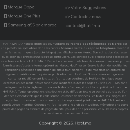
Marque Oppo
Votre Suggestions
Marque One Plus
Contactez nous
Samsung a55 prix maroc
contact@hatif.ma
HATIF.MA ( Annonces gratuites pour
vendre ou reprise des téléphones au Maroc
) est
une plateforme spécialisée dans les petites
Annonce vente ou reprise telephone maroc
et
les fiches techniques (caractéristique) des téléphones au Maroc. Son utilisation s'adresse
aussi bien aux professionnels qu'aux particuliers. Les services qu'il propose sont accessibles
sans frais via le site HATIF.MA, à l'exception des éventuels frais de connexion imposés par les
fournisseurs d'accès internet opérant au Maroc, Hatif.ma se réserve le droit de modifier les
conditions générales d'utilisation du site à tout moment. Toute modification entrera en
vigueur immédiatement après sa publication sur Hatif.ma. Nous vous encourageons à
consulter régulièrement le site, et l'utilisation continue de Hatif.ma implique votre
acceptation des modalités et conditions modifiées.Toutes les pages du site HATIF.MA sont
protégées par toute réglementation sur le droit d’auteur, et sont la propriété de la marque
HATIF.MA. Toute reproduction, distribution et/ou diffusion totale ou partielle du site ou l'un
des ses éléments tels que le code source, les bases de données, les textes, les images, les
logos, les annonces etc.. sans l’autorisation expresse et préalable de HATIF.MA, est en
conséquence interdite. Cependant, l'utilisateur a le droit de visualiser, mémoriser une copie
privée des pages ou extraits de pages du site, pour des fins personnelles ou besoins propres
non cessibles et non commerciales.
Copyright ©
2026. Hatif.ma