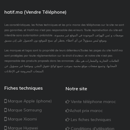
hatif.ma (Vendre Téléphone)
Les caractéristiques, les fiches techniques et les prix maroc des téléphones sur le site ne sont
pas garanties, et Hatif.ma n'est pas responsable des erreurs. Toute reproduction du site est
interdite sans autorisation préalable. موصفات و ثمن الهواتف الموجودة في الموقع غير مضمونة،
وموقع ليس مسؤولاً عن أي أخطاء. يحظر أي نسخ للموقع دون الحصول على إذن مسبق.
Les marques et logos sont la propriété de leurs détenteurs.Toutes les pages du site hatif.ma
sont protégées par toute réglementation sur le droit d’auteur, et notre site n’est pas
responsable des produits proposés dans les annonces. العلامات التجارية والشعارات هي ملك
لأصحابها، وجميع صفحات موقع محمية بموجب جميع لوائح حقوق النشر، وموقعنا غير مسؤول عن
المنتجات المعروضة في الإعلانات.
Fiches techniques
Notre site
Marque Apple (iphone)
Vente téléphone maroc
Marque Samsung
Achat prix maroc
Marque Xiaomi
Les fiches techniques
Marque Huawei
Conditions d'utilisation