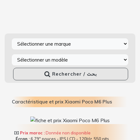
Rechercher / بحث
Caractéristique et prix Xiaomi Poco M6 Plus
Prix maroc :
Donnée non disponible
Écran :
6.79" pouces - IPS LCD - 120Hz, 550 nits