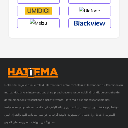
Notre site ne joue que le rôle d’intermédiaire entre l’acheteur et le vendeur du téléphone au
maroc. Hatif.ma n’intervient pas et ne prend aucune responsabilité juridique ou autre du
déroulement des transactions d’achat et vente, Hatif.ma n’est pas responsable des
téléphones proposés sur le site. موقعنا يقوم فقط بدور الوسيط بين المشتري والبائع للهاتف في
المغرب. لا يتدخل ولا يتحمل أي مسؤولية قانونية أو غيرها عن سير معاملات البيع والشراء، ليس
مسؤولاً عن الهواتف المعروضة على الموقع.