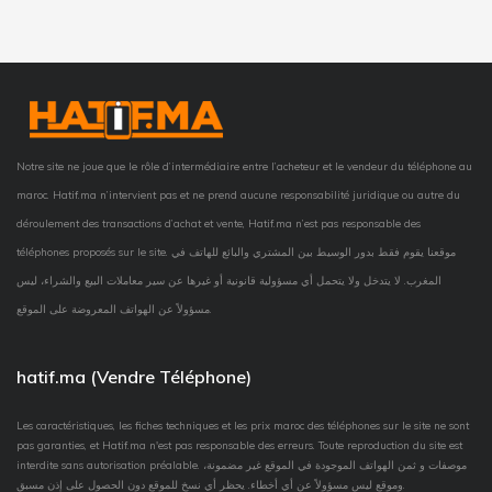
Notre site ne joue que le rôle d’intermédiaire entre l’acheteur et le vendeur du téléphone au
maroc. Hatif.ma n’intervient pas et ne prend aucune responsabilité juridique ou autre du
déroulement des transactions d’achat et vente, Hatif.ma n’est pas responsable des
téléphones proposés sur le site. موقعنا يقوم فقط بدور الوسيط بين المشتري والبائع للهاتف في
المغرب. لا يتدخل ولا يتحمل أي مسؤولية قانونية أو غيرها عن سير معاملات البيع والشراء، ليس
مسؤولاً عن الهواتف المعروضة على الموقع.
hatif.ma (Vendre Téléphone)
Les caractéristiques, les fiches techniques et les prix maroc des téléphones sur le site ne sont
pas garanties, et Hatif.ma n'est pas responsable des erreurs. Toute reproduction du site est
interdite sans autorisation préalable. موصفات و ثمن الهواتف الموجودة في الموقع غير مضمونة،
وموقع ليس مسؤولاً عن أي أخطاء. يحظر أي نسخ للموقع دون الحصول على إذن مسبق.