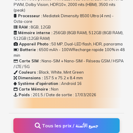
PWM, Dolby Vision, HDR10+, 2000 nits (HBM), 3500 nits
(peak)
Processeur :
Mediatek Dimensity 8500 Ultra (4 nm) -
Octa-core
RAM :
8GB, 12GB
Mémoire interne :
256GB (8GB RAM), 512GB (8GB RAM),
512GB (12GB RAM)
Appareil Photo :
50 MP, Dual-LED flash, HDR, panorama
Batterie :
6500 mAh - 100WRecharge rapide 100% in 48
min
Carte SIM :
Nano-SIM + Nano-SIM - Réseau GSM / HSPA
/ LTE / 5G
Couleurs :
Black, White, Mint Green
Dimensions :
157.5 x 75.2 x 8.4 mm
Système d'opération :
Android 16
Carte Mémoire :
Non
Poids :
201.5 / Date de sortie : 17/03/2026
Tous les prix / جميع الأثمنة