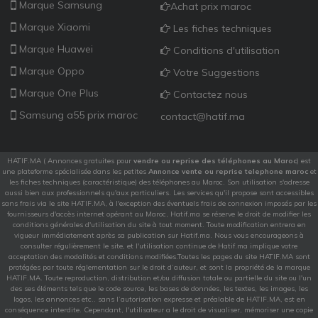
Marque Samsung
Achat prix maroc
Marque Xiaomi
Les fiches techniques
Marque Huawei
Conditions d'utilisation
Marque Oppo
Votre Suggestions
Marque One Plus
Contactez nous
Samsung a55 prix maroc
contact@hatif.ma
HATIF.MA ( Annonces gratuites pour
vendre ou reprise des téléphones au Maroc
) est
une plateforme spécialisée dans les petites
Annonce vente ou reprise telephone maroc
et
les fiches techniques (caractéristique) des téléphones au Maroc. Son utilisation s'adresse
aussi bien aux professionnels qu'aux particuliers. Les services qu'il propose sont accessibles
sans frais via le site HATIF.MA, à l'exception des éventuels frais de connexion imposés par les
fournisseurs d'accès internet opérant au Maroc, Hatif.ma se réserve le droit de modifier les
conditions générales d'utilisation du site à tout moment. Toute modification entrera en
vigueur immédiatement après sa publication sur Hatif.ma. Nous vous encourageons à
consulter régulièrement le site, et l'utilisation continue de Hatif.ma implique votre
acceptation des modalités et conditions modifiées.Toutes les pages du site HATIF.MA sont
protégées par toute réglementation sur le droit d’auteur, et sont la propriété de la marque
HATIF.MA. Toute reproduction, distribution et/ou diffusion totale ou partielle du site ou l'un
des ses éléments tels que le code source, les bases de données, les textes, les images, les
logos, les annonces etc.. sans l’autorisation expresse et préalable de HATIF.MA, est en
conséquence interdite. Cependant, l'utilisateur a le droit de visualiser, mémoriser une copie