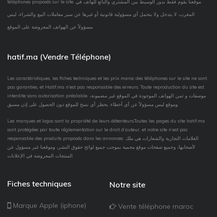
téléphones proposés sur le site. موقعنا يقوم فقط بدور الوسيط بين المشتري والبائع للهاتف في
المغرب. لا يتدخل ولا يتحمل أي مسؤولية قانونية أو غيرها عن سير معاملات البيع والشراء، ليس
مسؤولاً عن الهواتف المعروضة على الموقع.
hatif.ma (Vendre Téléphone)
Les caractéristiques, les fiches techniques et les prix maroc des téléphones sur le site ne sont
pas garanties, et Hatif.ma n'est pas responsable des erreurs. Toute reproduction du site est
interdite sans autorisation préalable. موصفات و ثمن الهواتف الموجودة في الموقع غير مضمونة،
وموقع ليس مسؤولاً عن أي أخطاء. يحظر أي نسخ للموقع دون الحصول على إذن مسبق.
Les marques et logos sont la propriété de leurs détenteurs.Toutes les pages du site hatif.ma
sont protégées par toute réglementation sur le droit d’auteur, et notre site n’est pas
responsable des produits proposés dans les annonces. العلامات التجارية والشعارات هي ملك
لأصحابها، وجميع صفحات موقع محمية بموجب جميع لوائح حقوق النشر، وموقعنا غير مسؤول عن
المنتجات المعروضة في الإعلانات.
Fiches techniques
Notre site
Marque Apple (iphone)
Vente téléphone maroc