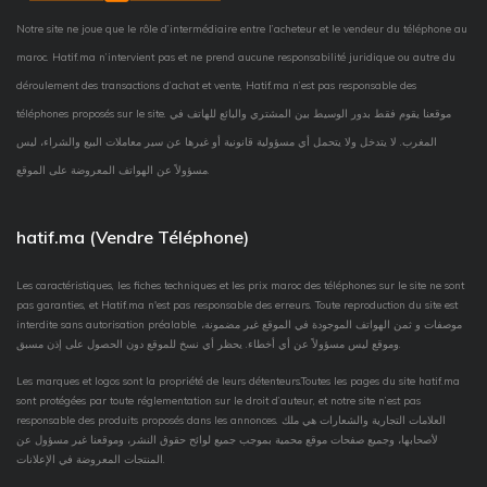
Notre site ne joue que le rôle d’intermédiaire entre l’acheteur et le vendeur du téléphone au
maroc. Hatif.ma n’intervient pas et ne prend aucune responsabilité juridique ou autre du
déroulement des transactions d’achat et vente, Hatif.ma n’est pas responsable des
téléphones proposés sur le site. موقعنا يقوم فقط بدور الوسيط بين المشتري والبائع للهاتف في
المغرب. لا يتدخل ولا يتحمل أي مسؤولية قانونية أو غيرها عن سير معاملات البيع والشراء، ليس
مسؤولاً عن الهواتف المعروضة على الموقع.
hatif.ma (Vendre Téléphone)
Les caractéristiques, les fiches techniques et les prix maroc des téléphones sur le site ne sont
pas garanties, et Hatif.ma n'est pas responsable des erreurs. Toute reproduction du site est
interdite sans autorisation préalable. موصفات و ثمن الهواتف الموجودة في الموقع غير مضمونة،
وموقع ليس مسؤولاً عن أي أخطاء. يحظر أي نسخ للموقع دون الحصول على إذن مسبق.
Les marques et logos sont la propriété de leurs détenteurs.Toutes les pages du site hatif.ma
sont protégées par toute réglementation sur le droit d’auteur, et notre site n’est pas
responsable des produits proposés dans les annonces. العلامات التجارية والشعارات هي ملك
لأصحابها، وجميع صفحات موقع محمية بموجب جميع لوائح حقوق النشر، وموقعنا غير مسؤول عن
المنتجات المعروضة في الإعلانات.