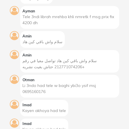
Ayman
Tele 3ndi librah mrehba khli nmretk f msg prix fix
4200 dh
Amin
سلام واش باقي كين هاد
Amin
سلام واش باقي كين هاد تواصل معيا في رقم
+212771074206 حتاش بغيت نشريه
Otman
Li 3ndo had tele w baghi ybi3o ysif msj
0695160176
Imad
Kayen akhoya had tele
Imad