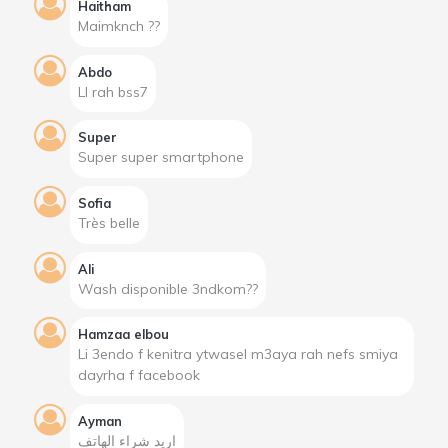
Haitham
Maimknch ??
Abdo
Ll rah bss7
Super
Super super smartphone
Sofia
Très belle
Ali
Wash disponible 3ndkom??
Hamzaa elbou
Li 3endo f kenitra ytwasel m3aya rah nefs smiya
dayrha f facebook
Ayman
اريد شراء الهاتف