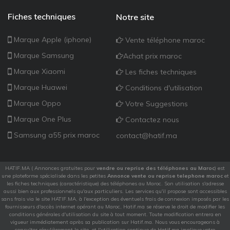
Fiches techniques
Notre site
Marque Apple (iphone)
Vente téléphone maroc
Marque Samsung
Achat prix maroc
Marque Xiaomi
Les fiches techniques
Marque Huawei
Conditions d'utilisation
Marque Oppo
Votre Suggestions
Marque One Plus
Contactez nous
Samsung a55 prix maroc
contact@hatif.ma
HATIF.MA ( Annonces gratuites pour
vendre ou reprise des téléphones au Maroc
) est
une plateforme spécialisée dans les petites
Annonce vente ou reprise telephone maroc
et
les fiches techniques (caractéristique) des téléphones au Maroc. Son utilisation s'adresse
aussi bien aux professionnels qu'aux particuliers. Les services qu'il propose sont accessibles
sans frais via le site HATIF.MA, à l'exception des éventuels frais de connexion imposés par les
fournisseurs d'accès internet opérant au Maroc, Hatif.ma se réserve le droit de modifier les
conditions générales d'utilisation du site à tout moment. Toute modification entrera en
vigueur immédiatement après sa publication sur Hatif.ma. Nous vous encourageons à
consulter régulièrement le site, et l'utilisation continue de Hatif.ma implique votre