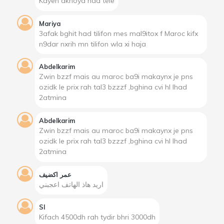
Kayen akhoya had tele
Mariya
3afak bghit had tilifon mes mal9itox f Maroc kifx
n9dar nxrih mn tilifon wla xi haja
Abdelkarim
Zwin bzzf mais au maroc ba9i makaynx je pns
ozidk le prix rah tal3 bzzzf ,bghina cvi hl lhad
2atmina
Abdelkarim
Zwin bzzf mais au maroc ba9i makaynx je pns
ozidk le prix rah tal3 bzzzf ,bghina cvi hl lhad
2atmina
عمر اكضيف
اريد هاذ الهاتف اعجبني
Sl
Kifach 4500dh rah tydir bhri 3000dh