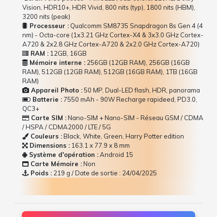
Vision, HDR10+, HDR Vivid, 800 nits (typ), 1800 nits (HBM),
3200 nits (peak)
Processeur :
Qualcomm SM8735 Snapdragon 8s Gen 4 (4
nm) - Octa-core (1x3.21 GHz Cortex-X4 & 3x3.0 GHz Cortex-
A720 & 2x2.8 GHz Cortex-A720 & 2x2.0 GHz Cortex-A720)
RAM :
12GB, 16GB
Mémoire interne :
256GB (12GB RAM), 256GB (16GB
RAM), 512GB (12GB RAM), 512GB (16GB RAM), 1TB (16GB
RAM)
Appareil Photo :
50 MP, Dual-LED flash, HDR, panorama
Batterie :
7550 mAh - 90W Recharge rapideed, PD3.0,
QC3+
Carte SIM :
Nano-SIM + Nano-SIM - Réseau GSM / CDMA
/ HSPA / CDMA2000 / LTE / 5G
Couleurs :
Black, White, Green, Harry Potter edition
Dimensions :
163.1 x 77.9 x 8 mm
Système d'opération :
Android 15
Carte Mémoire :
Non
Poids :
219 g / Date de sortie : 24/04/2025