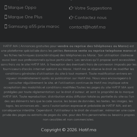
Marque Oppo
Votre Suggestions
Marque One Plus
Contactez nous
Samsung a55 prix maroc
contact@hatif.ma
HATIF.MA ( Annonces gratuites pour
vendre ou reprise des téléphones au Maroc
) est
une plateforme spécialisée dans les petites
Annonce vente ou reprise telephone maroc
et
les fiches techniques (caractéristique) des téléphones au Maroc. Son utilisation s'adresse
aussi bien aux professionnels qu'aux particuliers. Les services qu'il propose sont accessibles
sans frais via le site HATIF.MA, à l'exception des éventuels frais de connexion imposés par les
fournisseurs d'accès internet opérant au Maroc, Hatif.ma se réserve le droit de modifier les
conditions générales d'utilisation du site à tout moment. Toute modification entrera en
vigueur immédiatement après sa publication sur Hatif.ma. Nous vous encourageons à
consulter régulièrement le site, et l'utilisation continue de Hatif.ma implique votre
acceptation des modalités et conditions modifiées.Toutes les pages du site HATIF.MA sont
protégées par toute réglementation sur le droit d’auteur, et sont la propriété de la marque
HATIF.MA. Toute reproduction, distribution et/ou diffusion totale ou partielle du site ou l'un
des ses éléments tels que le code source, les bases de données, les textes, les images, les
logos, les annonces etc.. sans l’autorisation expresse et préalable de HATIF.MA, est en
conséquence interdite. Cependant, l'utilisateur a le droit de visualiser, mémoriser une copie
privée des pages ou extraits de pages du site, pour des fins personnelles ou besoins propres
non cessibles et non commerciales.
Copyright ©
2026. Hatif.ma