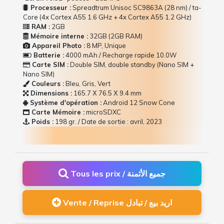
Processeur :
Spreadtrum Unisoc SC9863A (28 nm) / ta-
Core (4x Cortex A55 1.6 GHz + 4x Cortex A55 1.2 GHz)
RAM :
2GB
Mémoire interne :
32GB (2GB RAM)
Appareil Photo :
8 MP, Unique
Batterie :
4000 mAh / Recharge rapide 10.0W
Carte SIM :
Double SIM, double standby (Nano SIM +
Nano SIM)
Couleurs :
Bleu, Gris, Vert
Dimensions :
165.7 Х 76.5 Х 9.4 mm
Système d'opération :
Android 12 Snow Cone
Carte Mémoire :
microSDXC
Poids :
198 gr. / Date de sortie : avril, 2023
Tous les prix / جميع الأثمنة
Vente / Reprise اريد بيع / تبادل