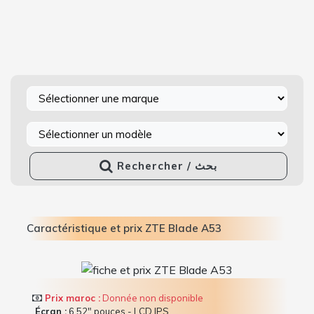
Rechercher / بحث
Caractéristique et prix ZTE Blade A53
Prix maroc :
Donnée non disponible
Écran :
6.52" pouces - LCD IPS