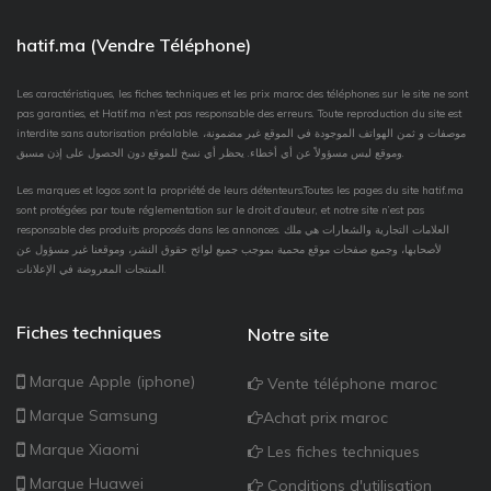
hatif.ma (Vendre Téléphone)
Les caractéristiques, les fiches techniques et les prix maroc des téléphones sur le site ne sont
pas garanties, et Hatif.ma n'est pas responsable des erreurs. Toute reproduction du site est
interdite sans autorisation préalable. موصفات و ثمن الهواتف الموجودة في الموقع غير مضمونة،
وموقع ليس مسؤولاً عن أي أخطاء. يحظر أي نسخ للموقع دون الحصول على إذن مسبق.
Les marques et logos sont la propriété de leurs détenteurs.Toutes les pages du site hatif.ma
sont protégées par toute réglementation sur le droit d’auteur, et notre site n’est pas
responsable des produits proposés dans les annonces. العلامات التجارية والشعارات هي ملك
لأصحابها، وجميع صفحات موقع محمية بموجب جميع لوائح حقوق النشر، وموقعنا غير مسؤول عن
المنتجات المعروضة في الإعلانات.
Fiches techniques
Notre site
Marque Apple (iphone)
Vente téléphone maroc
Marque Samsung
Achat prix maroc
Marque Xiaomi
Les fiches techniques
Marque Huawei
Conditions d'utilisation