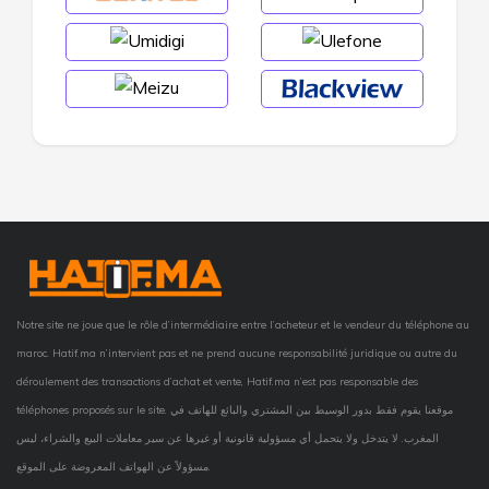
Notre site ne joue que le rôle d’intermédiaire entre l’acheteur et le vendeur du téléphone au
maroc. Hatif.ma n’intervient pas et ne prend aucune responsabilité juridique ou autre du
déroulement des transactions d’achat et vente, Hatif.ma n’est pas responsable des
téléphones proposés sur le site. موقعنا يقوم فقط بدور الوسيط بين المشتري والبائع للهاتف في
المغرب. لا يتدخل ولا يتحمل أي مسؤولية قانونية أو غيرها عن سير معاملات البيع والشراء، ليس
مسؤولاً عن الهواتف المعروضة على الموقع.