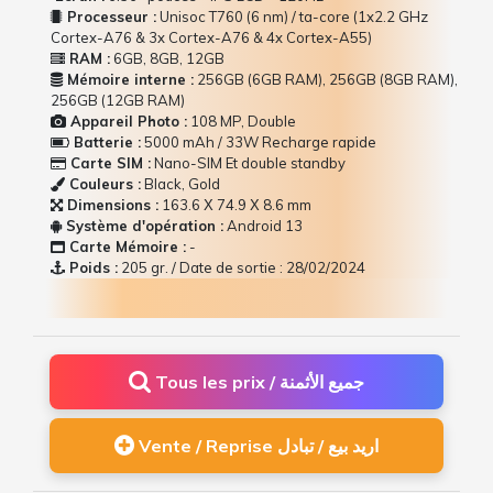
Processeur :
Unisoc T760 (6 nm) / ta-core (1x2.2 GHz
Cortex-A76 & 3x Cortex-A76 & 4x Cortex-A55)
RAM :
6GB, 8GB, 12GB
Mémoire interne :
256GB (6GB RAM), 256GB (8GB RAM),
256GB (12GB RAM)
Appareil Photo :
108 MP, Double
Batterie :
5000 mAh / 33W Recharge rapide
Carte SIM :
Nano-SIM Et double standby
Couleurs :
Black, Gold
Dimensions :
163.6 Х 74.9 Х 8.6 mm
Système d'opération :
Android 13
Carte Mémoire :
-
Poids :
205 gr. / Date de sortie : 28/02/2024
Tous les prix / جميع الأثمنة
Vente / Reprise اريد بيع / تبادل