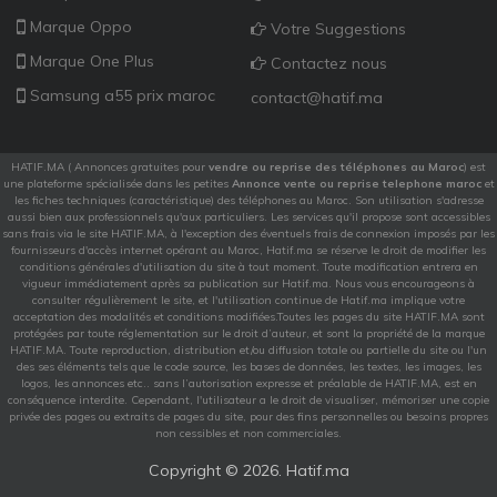
Marque Oppo
Votre Suggestions
Marque One Plus
Contactez nous
Samsung a55 prix maroc
contact@hatif.ma
HATIF.MA ( Annonces gratuites pour
vendre ou reprise des téléphones au Maroc
) est
une plateforme spécialisée dans les petites
Annonce vente ou reprise telephone maroc
et
les fiches techniques (caractéristique) des téléphones au Maroc. Son utilisation s'adresse
aussi bien aux professionnels qu'aux particuliers. Les services qu'il propose sont accessibles
sans frais via le site HATIF.MA, à l'exception des éventuels frais de connexion imposés par les
fournisseurs d'accès internet opérant au Maroc, Hatif.ma se réserve le droit de modifier les
conditions générales d'utilisation du site à tout moment. Toute modification entrera en
vigueur immédiatement après sa publication sur Hatif.ma. Nous vous encourageons à
consulter régulièrement le site, et l'utilisation continue de Hatif.ma implique votre
acceptation des modalités et conditions modifiées.Toutes les pages du site HATIF.MA sont
protégées par toute réglementation sur le droit d’auteur, et sont la propriété de la marque
HATIF.MA. Toute reproduction, distribution et/ou diffusion totale ou partielle du site ou l'un
des ses éléments tels que le code source, les bases de données, les textes, les images, les
logos, les annonces etc.. sans l’autorisation expresse et préalable de HATIF.MA, est en
conséquence interdite. Cependant, l'utilisateur a le droit de visualiser, mémoriser une copie
privée des pages ou extraits de pages du site, pour des fins personnelles ou besoins propres
non cessibles et non commerciales.
Copyright ©
2026. Hatif.ma