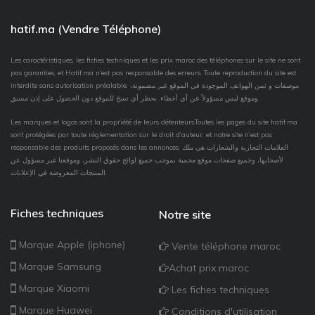
hatif.ma (Vendre Téléphone)
Les caractéristiques, les fiches techniques et les prix maroc des téléphones sur le site ne sont
pas garanties, et Hatif.ma n'est pas responsable des erreurs. Toute reproduction du site est
interdite sans autorisation préalable. موصفات و ثمن الهواتف الموجودة في الموقع غير مضمونة،
وموقع ليس مسؤولاً عن أي أخطاء. يحظر أي نسخ للموقع دون الحصول على إذن مسبق.
Les marques et logos sont la propriété de leurs détenteurs.Toutes les pages du site hatif.ma
sont protégées par toute réglementation sur le droit d’auteur, et notre site n’est pas
responsable des produits proposés dans les annonces. العلامات التجارية والشعارات هي ملك
لأصحابها، وجميع صفحات موقع محمية بموجب جميع لوائح حقوق النشر، وموقعنا غير مسؤول عن
المنتجات المعروضة في الإعلانات.
Fiches techniques
Notre site
Marque Apple (iphone)
Vente téléphone maroc
Marque Samsung
Achat prix maroc
Marque Xiaomi
Les fiches techniques
Marque Huawei
Conditions d'utilisation