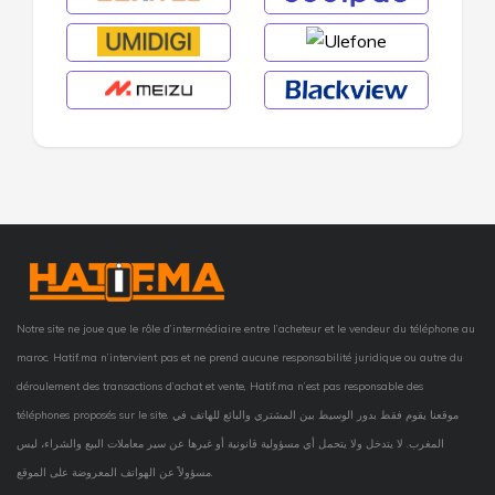
Notre site ne joue que le rôle d’intermédiaire entre l’acheteur et le vendeur du téléphone au
maroc. Hatif.ma n’intervient pas et ne prend aucune responsabilité juridique ou autre du
déroulement des transactions d’achat et vente, Hatif.ma n’est pas responsable des
téléphones proposés sur le site. موقعنا يقوم فقط بدور الوسيط بين المشتري والبائع للهاتف في
المغرب. لا يتدخل ولا يتحمل أي مسؤولية قانونية أو غيرها عن سير معاملات البيع والشراء، ليس
مسؤولاً عن الهواتف المعروضة على الموقع.