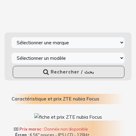
Rechercher / بحث
Caractéristique et prix ZTE nubia Focus
Prix maroc :
Donnée non disponible
Écran :
6.56" pouces - IPS LCD - 120Hz