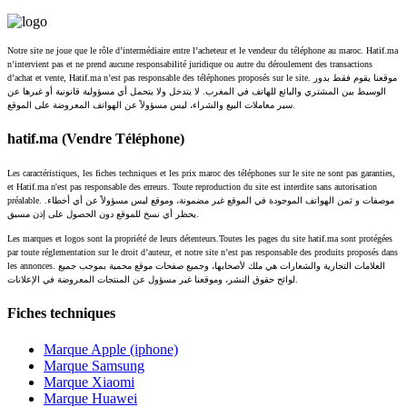
Notre site ne joue que le rôle d’intermédiaire entre l’acheteur et le vendeur du téléphone au maroc. Hatif.ma
n’intervient pas et ne prend aucune responsabilité juridique ou autre du déroulement des transactions
d’achat et vente, Hatif.ma n’est pas responsable des téléphones proposés sur le site. موقعنا يقوم فقط بدور
الوسيط بين المشتري والبائع للهاتف في المغرب. لا يتدخل ولا يتحمل أي مسؤولية قانونية أو غيرها عن
سير معاملات البيع والشراء، ليس مسؤولاً عن الهواتف المعروضة على الموقع.
hatif.ma (Vendre Téléphone)
Les caractéristiques, les fiches techniques et les prix maroc des téléphones sur le site ne sont pas garanties,
et Hatif.ma n'est pas responsable des erreurs. Toute reproduction du site est interdite sans autorisation
préalable. موصفات و ثمن الهواتف الموجودة في الموقع غير مضمونة، وموقع ليس مسؤولاً عن أي أخطاء.
يحظر أي نسخ للموقع دون الحصول على إذن مسبق.
Les marques et logos sont la propriété de leurs détenteurs.Toutes les pages du site hatif.ma sont protégées
par toute réglementation sur le droit d’auteur, et notre site n’est pas responsable des produits proposés dans
les annonces. العلامات التجارية والشعارات هي ملك لأصحابها، وجميع صفحات موقع محمية بموجب جميع
لوائح حقوق النشر، وموقعنا غير مسؤول عن المنتجات المعروضة في الإعلانات.
Fiches techniques
Marque Apple (iphone)
Marque Samsung
Marque Xiaomi
Marque Huawei