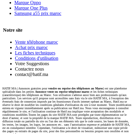
Marque Oppo
Marque One Plus
Samsung a55 prix maroc
Notre site
Vente téléphone maroc
Achat prix maroc
Les fiches techniques
Conditions d'utilisation
Votre Suggestions
Contactez nous
contact@hatif.ma
HATIF.MA ( Annonces gratuites pour
vendre ou reprise des téléphones au Maroc
) est une plateforme
spécialisée dans les petites
Annonce vente ou reprise telephone maroc
et les fiches techniques
(caractéristique) des téléphones au Maroc. Son utilisation s'adresse aussi bien aux professionnels qu'aux
particuliers. Les services qu'il propose sont accessibles sans frais via le site HATIF.MA, à l'exception des
éventuels frais de connexion imposés par les fournisseurs d'accès internet opérant au Maroc, Hatif.ma se
réserve le droit de modifier les conditions générales d'utilisation du site à tout moment. Toute modification
entrera en vigueur immédiatement après sa publication sur Hatif.ma. Nous vous encourageons à consulter
régulièrement le site, et l'utilisation continue de Hatif.ma implique votre acceptation des modalités et
conditions modifiées.Toutes les pages du site HATIF.MA sont protégées par toute réglementation sur le
droit d’auteur, et sont la propriété de la marque HATIF.MA. Toute reproduction, distribution et/ou
diffusion totale ou partielle du site ou l'un des ses éléments tels que le code source, les bases de données,
les textes, les images, les logos, les annonces etc.. sans l’autorisation expresse et préalable de HATIF.MA,
est en conséquence interdite. Cependant, l'utilisateur a le droit de visualiser, mémoriser une copie privée
des pages ou extraits de pages du site, pour des fins personnelles ou besoins propres non cessibles et non