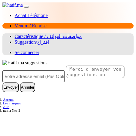
Achat Téléphone
Vendre / Reprise
Caractéristique / مواصفات الهواتف
Suggestion/اقتراح
Se connecter
Envoyer
Annuler
Acceuil
Les marques
ZTE
nubia Neo 2