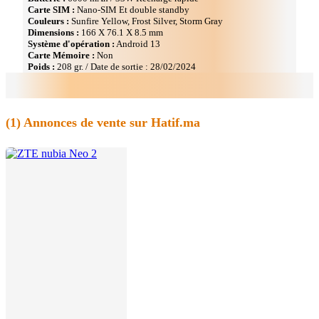
Carte SIM :
Nano-SIM Et double standby
Couleurs :
Sunfire Yellow, Frost Silver, Storm Gray
Dimensions :
166 Х 76.1 Х 8.5 mm
Système d'opération :
Android 13
Carte Mémoire :
Non
Poids :
208 gr. / Date de sortie : 28/02/2024
(1)
Annonces de vente sur Hatif.ma