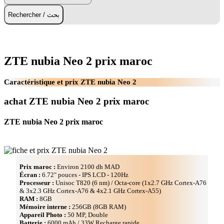
Rechercher / بحث
ZTE nubia Neo 2 prix maroc
Caractéristique et prix ZTE nubia Neo 2
achat ZTE nubia Neo 2 prix maroc
ZTE nubia Neo 2 prix maroc
Prix maroc :
Environ 2100 dh MAD
Écran :
6.72" pouces - IPS LCD - 120Hz
Processeur :
Unisoc T820 (6 nm) / Octa-core (1x2.7 GHz Cortex-A76
& 3x2.3 GHz Cortex-A76 & 4x2.1 GHz Cortex-A55)
RAM :
8GB
Mémoire interne :
256GB (8GB RAM)
Appareil Photo :
50 MP, Double
Batterie :
6000 mAh / 33W Recharge rapide